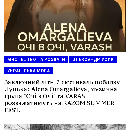
МИСТЕЦТВО ТА РОЗВАГИ
ОЛЕКСАНДР УСИК
УКРАЇНСЬКА МОВА
Заключний літній фестиваль поблизу
Луцька: Alena Omargalieva, музична
група "Очі в Очі" та VARASH
розважатимуть на RAZOM SUMMER
FEST.