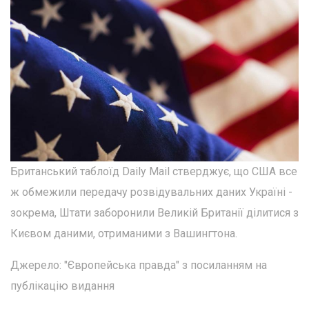
Британський таблоїд Daily Mail стверджує, що США все
ж обмежили передачу розвідувальних даних Україні -
зокрема, Штати заборонили Великій Британії ділитися з
Києвом даними, отриманими з Вашингтона.
Джерело: "Європейська правда" з посиланням на
публікацію видання