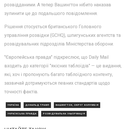
розвідданими. А тепер Вашингтон нібито наказав
зупинити це до подальшого повідомлення.
Рішення стосується британського Головного
управління розвідки (GCHQ), шпигунських агентств та
розвідувальних підрозділів Міністерства оборони.
"Європейська правда" підкреслює, що Daily Mail
входить до категорії "якісних таблоїдів" — це видання,
які, хоч і пропонують багато таблоїдного контенту,
зазвичай дотримуються певних стандартів щодо
точності фактів.
УКРАЇНА
ДОНАЛЬД ТРАМП
ВАШИНГТОН, ОКРУГ КОЛУМБІЯ
УКРАЇНСЬКА ПРАВДА
РОЗВІДУВАЛЬНА ІНФОРМАЦІЯ