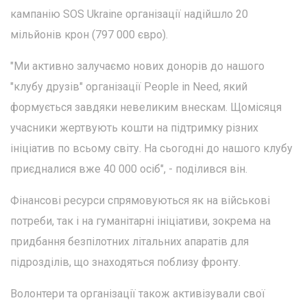
кампанію SOS Ukraine організації надійшло 20
мільйонів крон (797 000 євро).
"Ми активно залучаємо нових донорів до нашого
"клубу друзів" організації People in Need, який
формується завдяки невеликим внескам. Щомісяця
учасники жертвують кошти на підтримку різних
ініціатив по всьому світу. На сьогодні до нашого клубу
приєдналися вже 40 000 осіб", - поділився він.
Фінансові ресурси спрямовуються як на військові
потреби, так і на гуманітарні ініціативи, зокрема на
придбання безпілотних літальних апаратів для
підрозділів, що знаходяться поблизу фронту.
Волонтери та організації також активізували свої