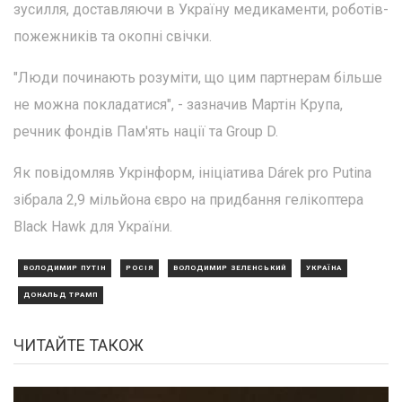
зусилля, доставляючи в Україну медикаменти, роботів-
пожежників та окопні свічки.
"Люди починають розуміти, що цим партнерам більше
не можна покладатися", - зазначив Мартін Крупа,
речник фондів Пам'ять нації та Group D.
Як повідомляв Укрінформ, ініціатива Dárek pro Putina
зібрала 2,9 мільйона євро на придбання гелікоптера
Black Hawk для України.
ВОЛОДИМИР ПУТІН
РОСІЯ
ВОЛОДИМИР ЗЕЛЕНСЬКИЙ
УКРАЇНА
ДОНАЛЬД ТРАМП
ЧИТАЙТЕ ТАКОЖ