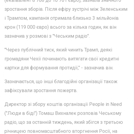
(еквівалент 8 768 до 10 761 євро), зазнала значного
зростання зборів. Після ефіру зустрічі між Зеленським
і Трампом, кампанія отримала близько 3 мільйонів
крон (119 000 євро) всього за кілька годин, як він
зазначив у розмові з "Чеським радіо".
"Через публічний тиск, який чинить Трамп, деякі
громадяни Чехії починають витягати свої кредитні
картки для формування протидії," - зазначив він.
Зазначається, що інші благодійні організації також
зафіксували зростання пожертв.
Директор зі збору коштів організації People in Need
("Люди в біді") Томаш Вихналек розповів Чеському
радіо, що за останній тиждень, який збігся з третьою
річницею повномасштабного вторгнення Росії, на