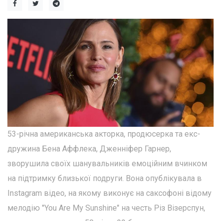
53-річна американська акторка, продюсерка та екс-
дружина Бена Аффлека, Дженніфер Гарнер,
зворушила своїх шанувальників емоційним вчинком
на підтримку близької подруги. Вона опублікувала в
Instagram відео, на якому виконує на саксофоні відому
мелодію "You Are My Sunshine" на честь Різ Візерспун,