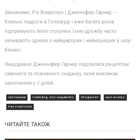
Зазначимо, Різ Візерспун і Дженніфер Гарнер --
близькі подруги в Голлівуді і вже багато років
підтримують теплі стосунки. Їхню дружбу часто
називають однією з найщиріших і найміцніших у шоу-
бізнесі.
Нещодавно Дженніфер Гарнер поділилася рецептом
смачного та поживного сніданку, який викликає
захоплення у її дітей.
INSTAGRAM
ГОЛЛІВУД, ЛОС-АНДЖЕЛЕС
ПРОДЮСЕР
ШОУ-БІЗНЕС
РИЗ УІЗЕРСПУН
ЧИТАЙТЕ ТАКОЖ