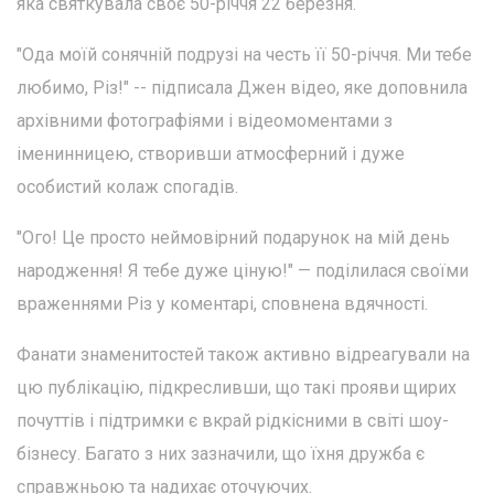
яка святкувала своє 50-річчя 22 березня.
"Ода моїй сонячній подрузі на честь її 50-річчя. Ми тебе
любимо, Різ!" -- підписала Джен відео, яке доповнила
архівними фотографіями і відеомоментами з
іменинницею, створивши атмосферний і дуже
особистий колаж спогадів.
"Ого! Це просто неймовірний подарунок на мій день
народження! Я тебе дуже ціную!" — поділилася своїми
враженнями Різ у коментарі, сповнена вдячності.
Фанати знаменитостей також активно відреагували на
цю публікацію, підкресливши, що такі прояви щирих
почуттів і підтримки є вкрай рідкісними в світі шоу-
бізнесу. Багато з них зазначили, що їхня дружба є
справжньою та надихає оточуючих.