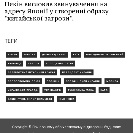
Пекін висловив звинувачення на
адресу Японії у створенні образу
"китайської загрози".
ТЕГИ
РОСІЯ
УКРАЇНА
ДОНАЛЬД ТРАМП
КИЇВ
ВОЛОДИМИР ЗЕЛЕНСЬКИЙ
УКРАЇНЦІ
ЄВРОПА
ВОЛОДИМИР ПУТІН
БЕЗПІЛОТНИЙ ЛІТАЛЬНИЙ АПАРАТ
ПРЕЗИДЕНТ УКРАЇНИ
ЄВРОПЕЙСЬКИЙ СОЮЗ
РОСІЯНИ
ЗБРОЙНІ СИЛИ УКРАЇНИ
МОСКВА
УКРАЇНСЬКА ПРАВДА
УКРІНФОРМ
РОСІЙСЬКА МОВА
НАТО
ВАШИНГТОН, ОКРУГ КОЛУМБІЯ
НІМЕЧЧИНА
Copyright © При повному або частковому відтворенні будь-яких