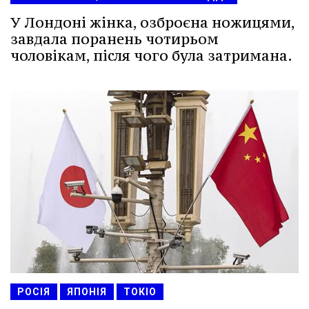
У Лондоні жінка, озброєна ножицями,
завдала поранень чотирьом
чоловікам, після чого була затримана.
РОСІЯ
ЯПОНІЯ
ТОКІО