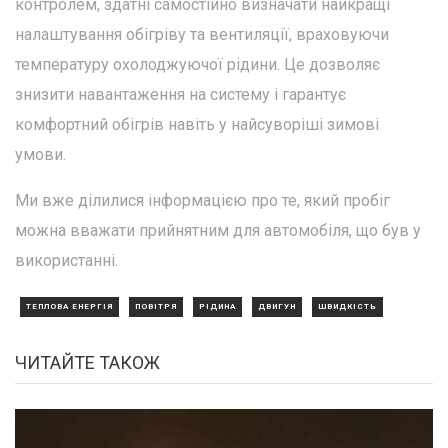
контролем, здатні самостійно визначати найкращі
налаштування обігріву та вентиляції, враховуючи
температуру охолоджуючої рідини. Це дозволяє
знизити навантаження на систему і гарантує
комфортний обігрів навіть у найсуворіші зимові
умови.
Ми вже ділилися інформацією про те, який пробіг
можна вважати прийнятним для автомобіля, що був у
використанні.
ТЕПЛОВА ЕНЕРГІЯ
ПОВІТРЯ
РІДИНА
ДВИГУН
ШВИДКІСТЬ
ЧИТАЙТЕ ТАКОЖ