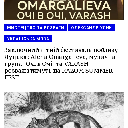
МИСТЕЦТВО ТА РОЗВАГИ
ОЛЕКСАНДР УСИК
УКРАЇНСЬКА МОВА
Заключний літній фестиваль поблизу
Луцька: Alena Omargalieva, музична
група "Очі в Очі" та VARASH
розважатимуть на RAZOM SUMMER
FEST.