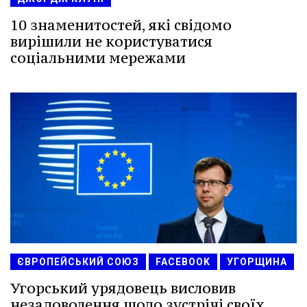
10 знаменитостей, які свідомо
вирішили не користуватися
соціальними мережами
ЄВРОПЕЙСЬКИЙ СОЮЗ
FACEBOOK
УГОРЩИНА
Угорський урядовець висловив
незадоволення щодо зустрічі своїх