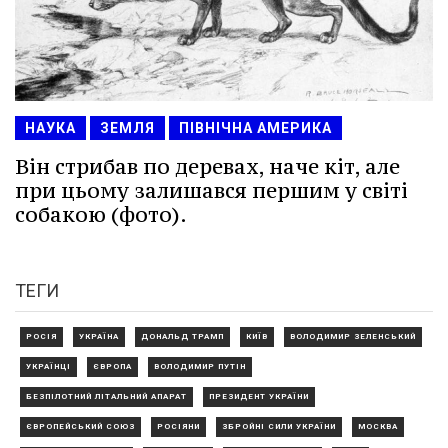
НАУКА
ЗЕМЛЯ
ПІВНІЧНА АМЕРИКА
Він стрибав по деревах, наче кіт, але
при цьому залишався першим у світі
собакою (фото).
ТЕГИ
РОСІЯ
УКРАЇНА
ДОНАЛЬД ТРАМП
КИЇВ
ВОЛОДИМИР ЗЕЛЕНСЬКИЙ
УКРАЇНЦІ
ЄВРОПА
ВОЛОДИМИР ПУТІН
БЕЗПІЛОТНИЙ ЛІТАЛЬНИЙ АПАРАТ
ПРЕЗИДЕНТ УКРАЇНИ
ЄВРОПЕЙСЬКИЙ СОЮЗ
РОСІЯНИ
ЗБРОЙНІ СИЛИ УКРАЇНИ
МОСКВА