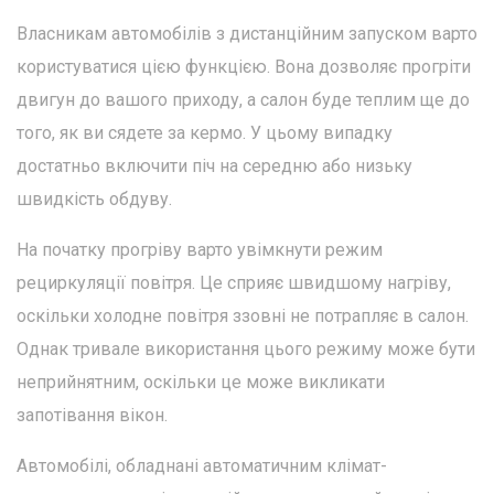
Власникам автомобілів з дистанційним запуском варто
користуватися цією функцією. Вона дозволяє прогріти
двигун до вашого приходу, а салон буде теплим ще до
того, як ви сядете за кермо. У цьому випадку
достатньо включити піч на середню або низьку
швидкість обдуву.
На початку прогріву варто увімкнути режим
рециркуляції повітря. Це сприяє швидшому нагріву,
оскільки холодне повітря ззовні не потрапляє в салон.
Однак тривале використання цього режиму може бути
неприйнятним, оскільки це може викликати
запотівання вікон.
Автомобілі, обладнані автоматичним клімат-