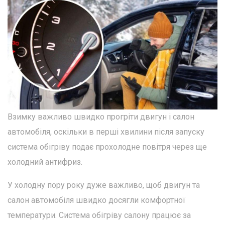
Взимку важливо швидко прогріти двигун і салон
автомобіля, оскільки в перші хвилини після запуску
система обігріву подає прохолодне повітря через ще
холодний антифриз.
У холодну пору року дуже важливо, щоб двигун та
салон автомобіля швидко досягли комфортної
температури. Система обігріву салону працює за