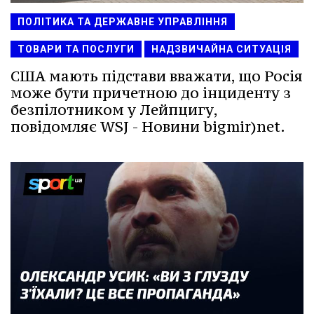
ПОЛІТИКА ТА ДЕРЖАВНЕ УПРАВЛІННЯ
ТОВАРИ ТА ПОСЛУГИ
НАДЗВИЧАЙНА СИТУАЦІЯ
США мають підстави вважати, що Росія
може бути причетною до інциденту з
безпілотником у Лейпцигу,
повідомляє WSJ - Новини bigmir)net.