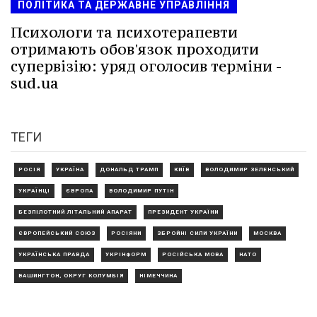
ПОЛІТИКА ТА ДЕРЖАВНЕ УПРАВЛІННЯ
Психологи та психотерапевти
отримають обов'язок проходити
супервізію: уряд оголосив терміни -
sud.ua
ТЕГИ
РОСІЯ
УКРАЇНА
ДОНАЛЬД ТРАМП
КИЇВ
ВОЛОДИМИР ЗЕЛЕНСЬКИЙ
УКРАЇНЦІ
ЄВРОПА
ВОЛОДИМИР ПУТІН
БЕЗПІЛОТНИЙ ЛІТАЛЬНИЙ АПАРАТ
ПРЕЗИДЕНТ УКРАЇНИ
ЄВРОПЕЙСЬКИЙ СОЮЗ
РОСІЯНИ
ЗБРОЙНІ СИЛИ УКРАЇНИ
МОСКВА
УКРАЇНСЬКА ПРАВДА
УКРІНФОРМ
РОСІЙСЬКА МОВА
НАТО
ВАШИНГТОН, ОКРУГ КОЛУМБІЯ
НІМЕЧЧИНА