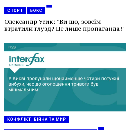
СПОРТ
БОКС
Олександр Усик: "Ви що, зовсім
втратили глузд? Це лише пропаганда!"
КОНФЛІКТ, ВІЙНА ТА МИР