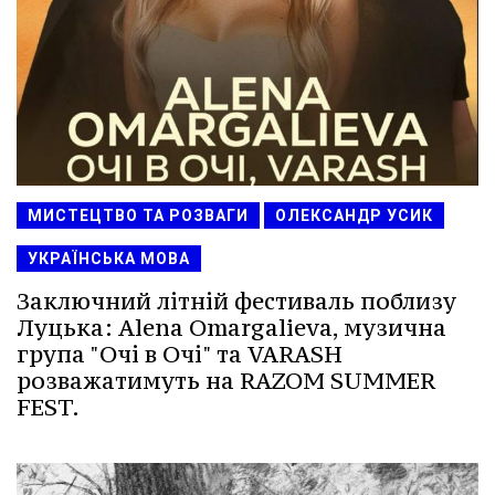
МИСТЕЦТВО ТА РОЗВАГИ
ОЛЕКСАНДР УСИК
УКРАЇНСЬКА МОВА
Заключний літній фестиваль поблизу
Луцька: Alena Omargalieva, музична
група "Очі в Очі" та VARASH
розважатимуть на RAZOM SUMMER
FEST.