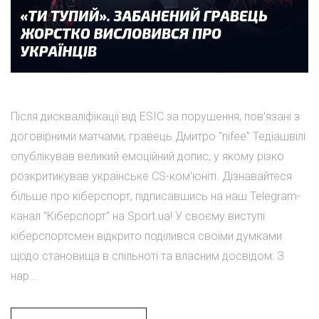
Після дискваліфікації від ESIC за порушення, пов'язані з
договірними матчами, гравець Дмитро "nifee" Тедіашвілі
опублікував великий емоційний допис, у якому різко
розкритикував українське CS-ком'юніті. Дізнавайтеся
більше про кіберспорт, підписавшись на наш Telegram-
канал "Кіберспорт" на Sport.ua! У своєму виступі
кіберспортсмен відкрито поділився своїми думками
щодо становища в спільноті та власним досвідом: З
нар...