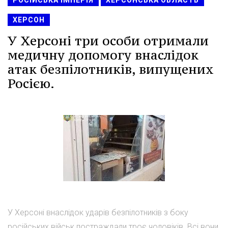
РОСІЙСЬКА ІМПЕРІЯ
ХЕРСОНСЬКА ОБЛАСТЬ
ХЕРСОН
У Херсоні три особи отримали
медичну допомогу внаслідок
атак безпілотників, випущених
Росією.
У Херсоні внаслідок ударів безпілотників з боку
російських військ постраждали троє чоловіків. Всі вони