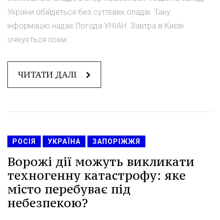
України обійдеться без суттєвих опадів. Таку
інформацію надає Погода УНІАН. Завтра в Києві
очікується похм...
ЧИТАТИ ДАЛІ
РОСІЯ
УКРАЇНА
ЗАПОРІЖЖЯ
Ворожі дії можуть викликати
техногенну катастрофу: яке
місто перебуває під
небезпекою?