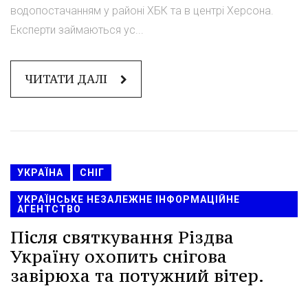
водопостачанням у районі ХБК та в центрі Херсона.
Експерти займаються ус...
ЧИТАТИ ДАЛІ
УКРАЇНА
СНІГ
УКРАЇНСЬКЕ НЕЗАЛЕЖНЕ ІНФОРМАЦІЙНЕ
АГЕНТСТВО
Після святкування Різдва
Україну охопить снігова
завірюха та потужний вітер.