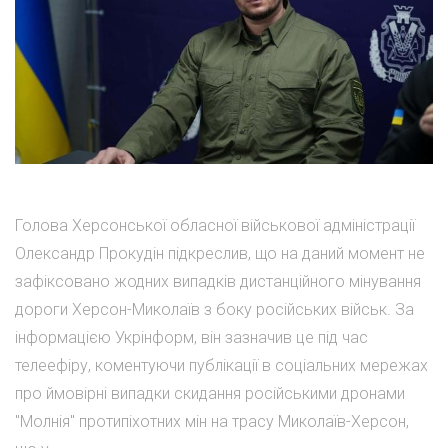
Голова Херсонської обласної військової адміністрації
Олександр Прокудін підкреслив, що на даний момент не
зафіксовано жодних випадків дистанційного мінування
дороги Херсон-Миколаїв з боку російських військ. За
інформацією Укрінформ, він зазначив це під час
телеефіру, коментуючи публікації в соціальних мережах
про ймовірні випадки скидання російськими дронами
"Молнія" протипіхотних мін на трасу Миколаїв-Херсон,