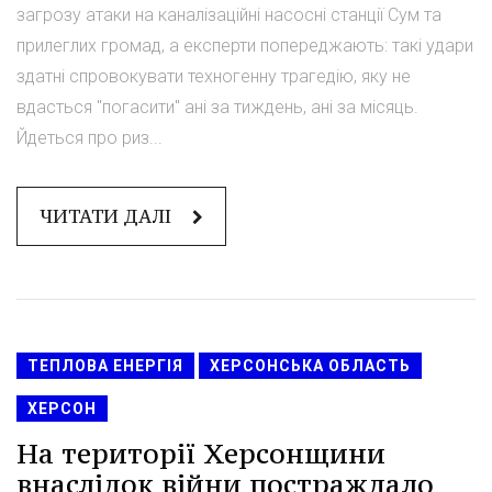
загрозу атаки на каналізаційні насосні станції Сум та
прилеглих громад, а експерти попереджають: такі удари
здатні спровокувати техногенну трагедію, яку не
вдасться "погасити" ані за тиждень, ані за місяць.
Йдеться про риз...
ЧИТАТИ ДАЛІ
ТЕПЛОВА ЕНЕРГІЯ
ХЕРСОНСЬКА ОБЛАСТЬ
ХЕРСОН
На території Херсонщини
внаслідок війни постраждало