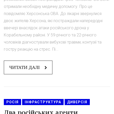
отримали необхідну медичну допомогу. Про це
повідомляє Херсонська ОВА. До лікарні звернулися
двоє жителів Херсона, які постраждали напередодні
ввечері внаслідок атаки російського дрона у
Корабельному районі. У 59-річного та 22-річного
чоловіків діагностували вибухові травми, контузії та
гостру реакцію на стрес. Пі...
ЧИТАТИ ДАЛІ
РОСІЯ
ІНФРАСТРУКТУРА
ДИВЕРСІЯ
Два російських агенти