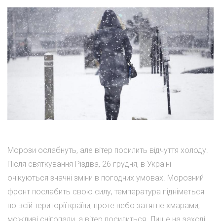
Морози ослабнуть, але вітер посилить відчуття холоду.
Після святкування Різдва, 26 грудня, в Україні
очікуються значні зміни в погодних умовах. Морозний
фронт послабить свою силу, температура підніметься
по всій території країни, проте небо затягне хмарами,
можливі снігопади, а вітер посилиться. Лише на заході