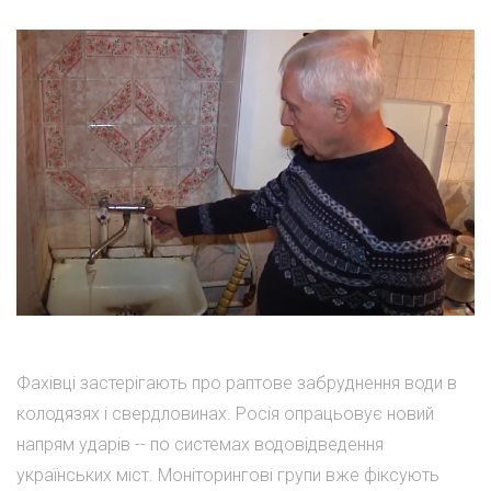
Фахівці застерігають про раптове забруднення води в
колодязях і свердловинах. Росія опрацьовує новий
напрям ударів -- по системах водовідведення
українських міст. Моніторингові групи вже фіксують