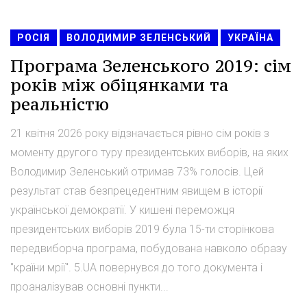
РОСІЯ
ВОЛОДИМИР ЗЕЛЕНСЬКИЙ
УКРАЇНА
Програма Зеленського 2019: сім
років між обіцянками та
реальністю
21 квітня 2026 року відзначається рівно сім років з
моменту другого туру президентських виборів, на яких
Володимир Зеленський отримав 73% голосів. Цей
результат став безпрецедентним явищем в історії
української демократії. У кишені переможця
президентських виборів 2019 була 15-ти сторінкова
передвиборча програма, побудована навколо образу
"країни мрії". 5.UA повернувся до того документа і
проаналізував основні пункти...