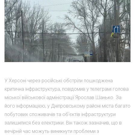
У Херсоні через російські обстріли пошкоджена
критична інфраструктура, повідомив у телеграмі голова
міської військової адміністрації Ярослав Шанько. За
його інформацією, у Дніпровському районі міста багато
побутових споживачів та об'єктів інфраструктури
залишилися без електрики. Він також зазначив, що в
вечірній час можуть виникнути проблеми з