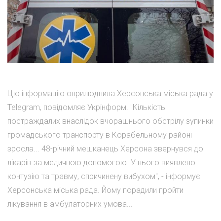
Цю інформацію оприлюднила Херсонська міська рада у
Telegram, повідомляє Укрінформ. "Кількість
постраждалих внаслідок вчорашнього обстрілу зупинки
громадського транспорту в Корабельному районі
зросла... 48-річний мешканець Херсона звернувся до
лікарів за медичною допомогою. У нього виявлено
контузію та травму, спричинену вибухом", - інформує
Херсонська міська рада. Йому порадили пройти
лікування в амбулаторних умова...