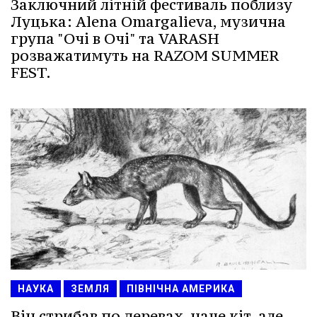
Заключний літній фестиваль поблизу
Луцька: Alena Omargalieva, музична
група "Очі в Очі" та VARASH
розважатимуть на RAZOM SUMMER
FEST.
НАУКА
ЗЕМЛЯ
ПІВНІЧНА АМЕРИКА
Він стрибав по деревах, наче кіт, але