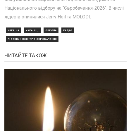
Національного відбору на "Євробачення-2026". В числі
лідерів опинилися Jerry Heil та MOLODI.
УКРАЇНА
УКРАЇНЦІ
ЄВРОПА
РАДІО
ПІСЕННИЙ КОНКУРС ЄВРОБАЧЕННЯ
ЧИТАЙТЕ ТАКОЖ