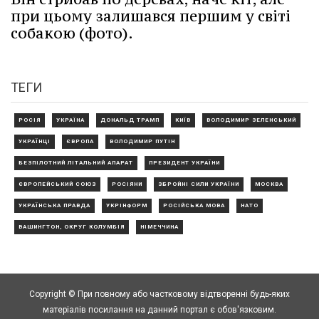
при цьому залишався першим у світі
собакою (фото).
ТЕГИ
РОСІЯ
УКРАЇНА
ДОНАЛЬД ТРАМП
КИЇВ
ВОЛОДИМИР ЗЕЛЕНСЬКИЙ
УКРАЇНЦІ
ЄВРОПА
ВОЛОДИМИР ПУТІН
БЕЗПІЛОТНИЙ ЛІТАЛЬНИЙ АПАРАТ
ПРЕЗИДЕНТ УКРАЇНИ
ЄВРОПЕЙСЬКИЙ СОЮЗ
РОСІЯНИ
ЗБРОЙНІ СИЛИ УКРАЇНИ
МОСКВА
УКРАЇНСЬКА ПРАВДА
УКРІНФОРМ
РОСІЙСЬКА МОВА
НАТО
ВАШИНГТОН, ОКРУГ КОЛУМБІЯ
НІМЕЧЧИНА
Copyright © При повному або частковому відтворенні будь-яких
матеріалів посилання на данний портал є обов'язковим.