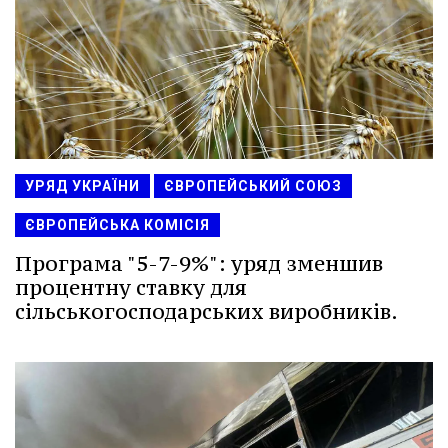
УРЯД УКРАЇНИ
ЄВРОПЕЙСЬКИЙ СОЮЗ
ЄВРОПЕЙСЬКА КОМІСІЯ
Програма "5-7-9%": уряд зменшив
процентну ставку для
сільськогосподарських виробників.