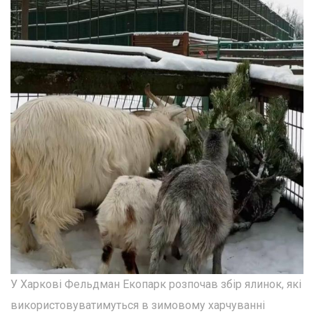
У Харкові Фельдман Екопарк розпочав збір ялинок, які
використовуватимуться в зимовому харчуванні