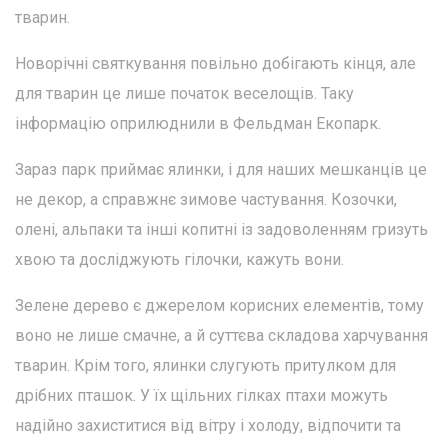
тварин.
Новорічні святкування повільно добігають кінця, але
для тварин це лише початок веселощів. Таку
інформацію оприлюднили в Фельдман Екопарк.
Зараз парк приймає ялинки, і для наших мешканців це
не декор, а справжнє зимове частування. Козочки,
олені, альпаки та інші копитні із задоволенням гризуть
хвою та досліджують гілочки, кажуть вони.
Зелене дерево є джерелом корисних елементів, тому
воно не лише смачне, а й суттєва складова харчування
тварин. Крім того, ялинки слугують притулком для
дрібних пташок. У їх щільних гілках птахи можуть
надійно захиститися від вітру і холоду, відпочити та