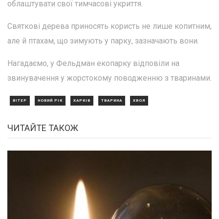
облаштувати свої тимчасові укриття.
Святкові дерева приносять користь не лише копитним,
але й птахам, що зимують у парку, зазначають вони.
Нагадаємо, у Фельдман екопарку відповіли на
звинувачення у жорстокому поводженню з тваринами.
ВІТЕР
НОВИЙ РІК
ХАРКІВ
ТВАРИНА
ХВОЯ
ЧИТАЙТЕ ТАКОЖ