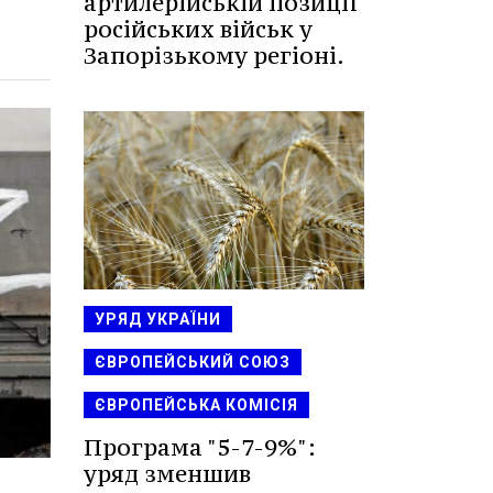
артилерійській позиції
російських військ у
Запорізькому регіоні.
УРЯД УКРАЇНИ
ЄВРОПЕЙСЬКИЙ СОЮЗ
ЄВРОПЕЙСЬКА КОМІСІЯ
Програма "5-7-9%":
уряд зменшив