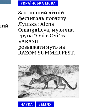
УКРАЇНСЬКА МОВА
Заключний літній
фестиваль поблизу
Луцька: Alena
ний
Omargalieva, музична
група "Очі в Очі" та
VARASH
розважатимуть на
RAZOM SUMMER FEST.
НАУКА
ЗЕМЛЯ