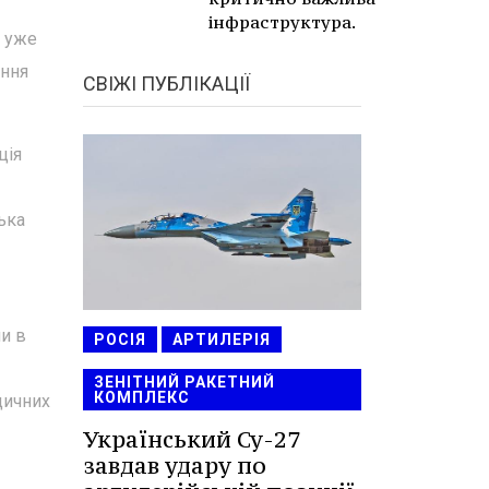
інфраструктура.
к уже
ання
СВІЖІ ПУБЛІКАЦІЇ
ція
ька
и в
РОСІЯ
АРТИЛЕРІЯ
ЗЕНІТНИЙ РАКЕТНИЙ
КОМПЛЕКС
дичних
Український Су-27
завдав удару по