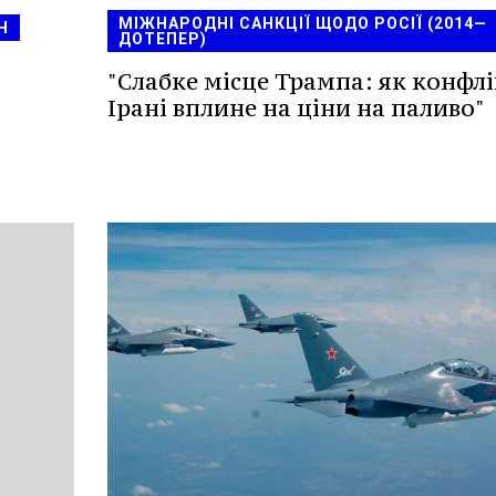
МІЖНАРОДНІ САНКЦІЇ ЩОДО РОСІЇ (2014—
Н
ДОТЕПЕР)
"Слабке місце Трампа: як конфлі
Ірані вплине на ціни на паливо"