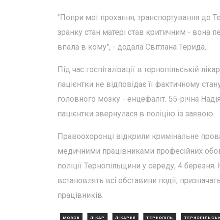
"Попри мої прохання, транспортування до Т
зранку стан матері став критичним - вона п
впала в кому", - додала Світлана Терида.
Під час госпіталізації в тернопільській лі
пацієнтки не відповідає її фактичному стан
головного мозку - енцефаліт. 55-річна Над
пацієнтки звернулася в поліцію із заявою.
Правоохоронці відкрили кримінальне про
медичними працівниками професійних обов'
поліції Тернопільщини у середу, 4 березня.
встановлять всі обставини події, призначат
працівників.
МОЗОК
ЛІКАР
ЛІКАРНЯ
ТЕРНОПІЛЬ
ТЕРНОПІЛЬСЬ