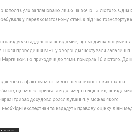
ернополя було заплановано лише на вечір 13 лютого. Одна
еребувала у передкоматозному стані, а під час транспортув
карні завідувач відділення повідомив, що медична документа
у. Після проведення МРТ у хворої діагностували запалення
ія Мартинюк, не приходячи до тями, померла 16 лютого. Дон
вадження за фактом можливого неналежного виконання
язків, що могло призвести до смерті пацієнтки, повідомил
 Наразі триває досудове розслідування, у межах якого
ь необхідні експертизи та нададуть правову оцінку діям ме
КА ОБЛАСТЬ