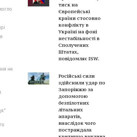
тиск на
могло
Європейські
країни стосовно
конфлікту в
ері
Україні на фоні
ня
нестабільності в
Сполучених
,
Штатах,
повідомляє ISW.
ння не
Російські сили
здійснили удар по
Запоріжжю за
й
допомогою
безпілотних
літальних
я."
апаратів,
внаслідок чого
го
постраждала
критично важлива