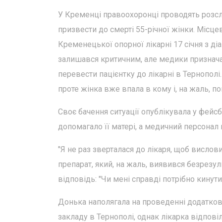
У Кременці правоохоронці проводять розсл
призвести до смерті 55-річної жінки. Місце
Кременецької опорної лікарні 17 січня з діа
залишався критичним, але медики призначал
перевести пацієнтку до лікарні в Тернополі
проте жінка вже впала в кому і, на жаль, по
Своє бачення ситуації опублікувала у фейсб
допомагало її матері, а медичний персонал
"Я не раз зверталася до лікаря, щоб висло
препарат, який, на жаль, виявився безрезу
відповідь: "Чи мені справді потрібно кинути
Донька наполягала на проведенні додатков
закладу в Тернополі, однак лікарка відпові