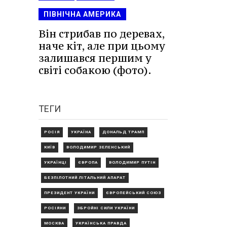
ПІВНІЧНА АМЕРИКА
Він стрибав по деревах,
наче кіт, але при цьому
залишався першим у
світі собакою (фото).
ТЕГИ
РОСІЯ
УКРАЇНА
ДОНАЛЬД ТРАМП
КИЇВ
ВОЛОДИМИР ЗЕЛЕНСЬКИЙ
УКРАЇНЦІ
ЄВРОПА
ВОЛОДИМИР ПУТІН
БЕЗПІЛОТНИЙ ЛІТАЛЬНИЙ АПАРАТ
ПРЕЗИДЕНТ УКРАЇНИ
ЄВРОПЕЙСЬКИЙ СОЮЗ
РОСІЯНИ
ЗБРОЙНІ СИЛИ УКРАЇНИ
МОСКВА
УКРАЇНСЬКА ПРАВДА