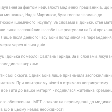
ідування за фактом недбалості медичних працівників, що 
ва мешканка, Надія Мартинюк, була госпіталізована до
гнозом ішемічного інсульту. За словами її доньки, стан мат
и лише заспокійливі засоби і не реагували на їхні прохан
. Лише після деякого часу вони погодилися на переведення
мерла через кілька днів.
уці донька померлої Світлана Терида. За її словами, лікува
 поводився зверхньо.
вити свої скарги. Однак вона лише призначила заспокійливи
льтатним. При повторному візиті я отримала неприпустиму
 все і йти до вашої матері?" - поділилася жителька Кременц
ого обстеження - МРТ, а також на переведенні до медично
ла, що в цьому немає необхідності.