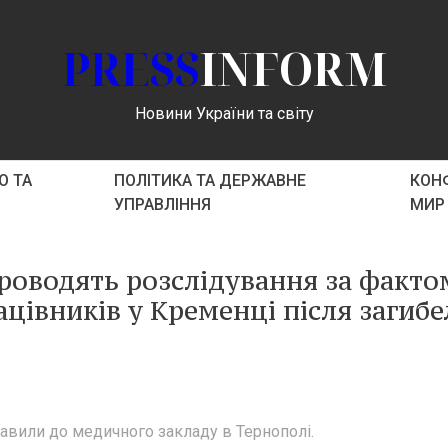
PRESS
INFORM
Новини України та світу
О ТА
ПОЛІТИКА ТА ДЕРЖАВНЕ
КОНФ
УПРАВЛІННЯ
МИР
роводять розслідування за факто
цівників у Кременці після загибе
тавили до медичного закладу в Тернополі.