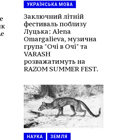
УКРАЇНСЬКА МОВА
Заключний літній
е
фестиваль поблизу
ик
Луцька: Alena
Le
Omargalieva, музична
група "Очі в Очі" та
VARASH
розважатимуть на
RAZOM SUMMER FEST.
НАУКА
ЗЕМЛЯ