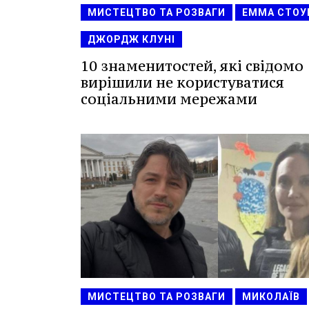
МИСТЕЦТВО ТА РОЗВАГИ
ЕММА СТОУ
ДЖОРДЖ КЛУНІ
10 знаменитостей, які свідомо
вирішили не користуватися
соціальними мережами
МИСТЕЦТВО ТА РОЗВАГИ
МИКОЛАЇВ