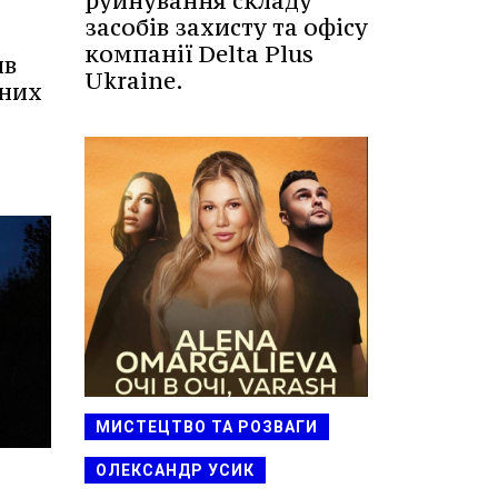
руйнування складу
засобів захисту та офісу
компанії Delta Plus
ив
Ukraine.
аних
МИСТЕЦТВО ТА РОЗВАГИ
ОЛЕКСАНДР УСИК