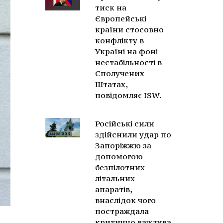
тиск на
Європейські
країни стосовно
конфлікту в
Україні на фоні
нестабільності в
Сполучених
Штатах,
повідомляє ISW.
Російські сили
здійснили удар по
Запоріжжю за
допомогою
безпілотних
літальних
апаратів,
внаслідок чого
постраждала
критично важлива