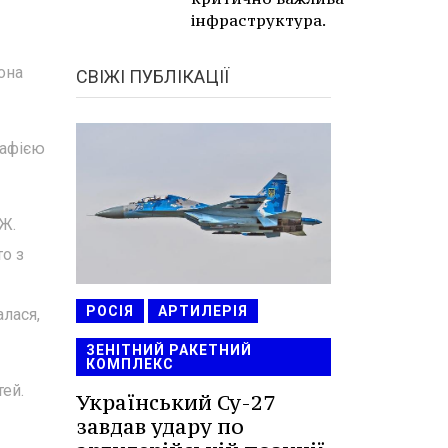
інфраструктура.
она
СВІЖІ ПУБЛІКАЦІЇ
рафією
ЗЖ.
то з
РОСІЯ
АРТИЛЕРІЯ
алася,
ЗЕНІТНИЙ РАКЕТНИЙ
КОМПЛЕКС
тей.
Український Су-27
завдав удару по