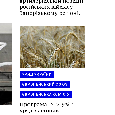
артилерійській позиції
російських військ у
Запорізькому регіоні.
УРЯД УКРАЇНИ
ЄВРОПЕЙСЬКИЙ СОЮЗ
ЄВРОПЕЙСЬКА КОМІСІЯ
Програма "5-7-9%":
уряд зменшив