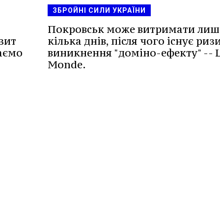
ЗБРОЙНІ СИЛИ УКРАЇНИ
х
Покровськ може витримати лиш
зит
кілька днів, після чого існує риз
даємо
виникнення "доміно-ефекту" -- 
Monde.