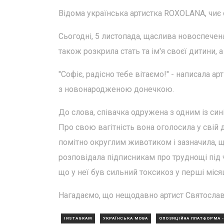
Відома українська артистка ROXOLANA, чиє 
Сьогодні, 5 листопада, щаслива новоспечен
також розкрила стать та ім'я своєї дитини
"Софіє, радісно тебе вітаємо!" - написала а
з новонародженою донечкою.
До слова, співачка одружена з одним із син
Про свою вагітність вона оголосила у свій
помітно округлим животиком і зазначила, щ
розповідала підписникам про труднощі під ч
що у неї був сильний токсикоз у перші місяці
Нагадаємо, що нещодавно артист Святослав В
INSTAGRAM
УКРАЇНСЬКА МОВА
ОПОЗИЦІЙНА ПЛАТФОРМА -