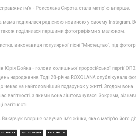
справжнє ім'я - Роксолана Сирота, стала матір'ю вперше.
а мама поділилася радісною новиною у своєму Instagram. В
, а також поділилася першими фотографіями з малюком.
ртистка, виконавиця популярної пісні "Мистецтво", під фотог
ів Юрія Бойка - голови колишньої проросійської партії ОП
 день народження. Тоді 28-річна ROXOLANA опублікувала фо
о чекає на найголовніший подарунок у житті. Згодом вона
ас вагітності, з якими вона зіштовхнулася. Зокрема, зізнав
 вагітності.
акарчук вперше озвучив ім'я жінки, яка є матір'ю його ді
 ЗА ЖИТТЯ
ФОТОГРАФІЯ
ВАГІТНІСТЬ