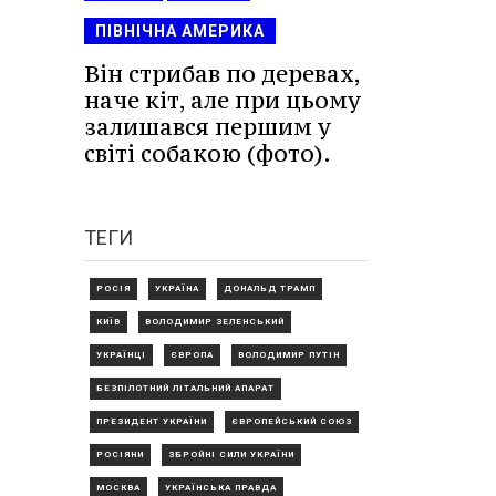
ПІВНІЧНА АМЕРИКА
Він стрибав по деревах,
наче кіт, але при цьому
залишався першим у
світі собакою (фото).
ТЕГИ
РОСІЯ
УКРАЇНА
ДОНАЛЬД ТРАМП
КИЇВ
ВОЛОДИМИР ЗЕЛЕНСЬКИЙ
УКРАЇНЦІ
ЄВРОПА
ВОЛОДИМИР ПУТІН
БЕЗПІЛОТНИЙ ЛІТАЛЬНИЙ АПАРАТ
ПРЕЗИДЕНТ УКРАЇНИ
ЄВРОПЕЙСЬКИЙ СОЮЗ
РОСІЯНИ
ЗБРОЙНІ СИЛИ УКРАЇНИ
МОСКВА
УКРАЇНСЬКА ПРАВДА