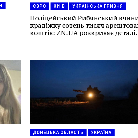
Н
ЄВРО
КИЇВ
УКРАЇНСЬКА ГРИВНЯ
Поліцейський Рибянський вчин
крадіжку сотень тисяч арештов
коштів: ZN.UA розкриває деталі.
ДОНЕЦЬКА ОБЛАСТЬ
УКРАЇНА