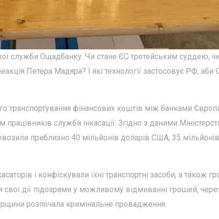
кої служби Ощадбанку. Чи стане ЄС третейським суддею, ч
еакція Петера Мадяра? І які технології застосовує РФ, аби
ого транспортування фінансових коштів між банками Європи
м працівників служби інкасації. Згідно з даними Міністерст
евозили приблизно 40 мільйонів доларів США, 35 мільйоні
саторів і конфіскували їхні транспортні засоби, а також гро
и свої дії підозрами у можливому відмиванні грошей, чере
горщини розпочала кримінальне провадження.