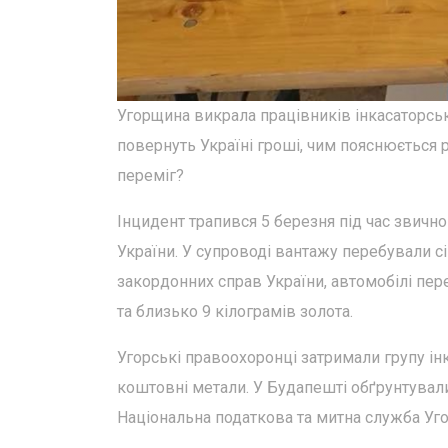
Угорщина викрала працівників інкасаторсь
повернуть Україні гроші, чим пояснюється р
переміг?
Інцидент трапився 5 березня під час звичн
України. У супроводі вантажу перебували сі
закордонних справ України, автомобілі пер
та близько 9 кілограмів золота.
Угорські правоохоронці затримали групу інка
коштовні метали. У Будапешті обґрунтувал
Національна податкова та митна служба У