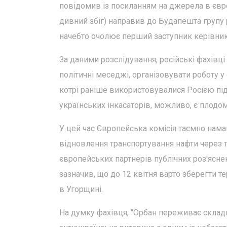
повідомив із посиланням на джерела в євр
дивний збіг) направив до Будапешта групу 
начебто очолює перший заступник керівника
За даними розслідування, російські фахівц
політичні меседжі, організовувати роботу у
котрі раніше використовувалися Росією під
українських інкасаторів, можливо, є плодом 
У цей час Європейська комісія таємно нам
відновлення транспортування нафти через 
європейських партнерів публічних роз'ясне
зазначив, що до 12 квітня варто зберегти т
в Угорщині.
На думку фахівця, "Орбан переживає складн