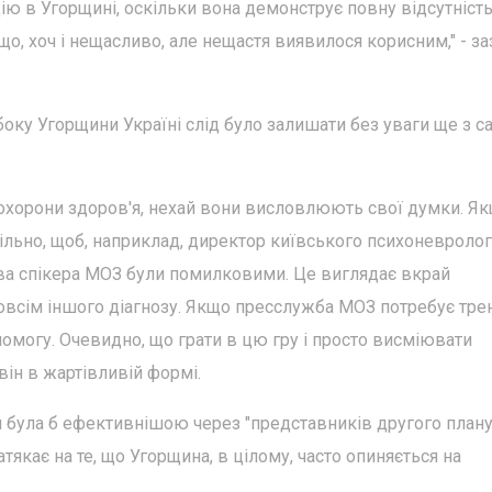
ію в Угорщині, оскільки вона демонструє повну відсутніст
що, хоч і нещасливо, але нещастя виявилося корисним," - за
боку Угорщини Україні слід було залишати без уваги ще з с
 охорони здоров'я, нехай вони висловлюють свої думки. Я
цільно, щоб, наприклад, директор київського психоневролог
ва спікера МОЗ були помилковими. Це виглядає вкрай
овсім іншого діагнозу. Якщо пресслужба МОЗ потребує трен
помогу. Очевидно, що грати в цю гру і просто висміювати
 він в жартівливій формі.
 була б ефективнішою через "представників другого плану,
якає на те, що Угорщина, в цілому, часто опиняється на