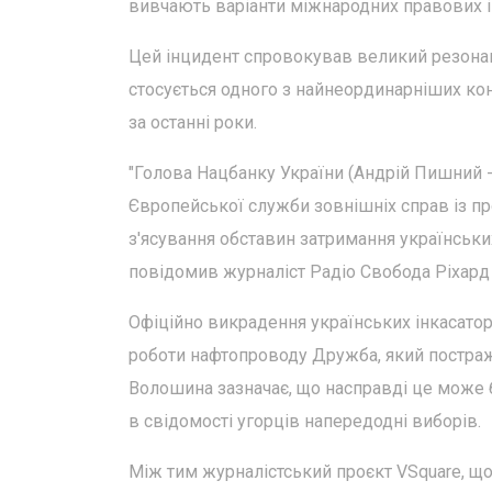
вивчають варіанти міжнародних правових і 
Цей інцидент спровокував великий резонанс
стосується одного з найнеординарніших ко
за останні роки.
"Голова Нацбанку України (Андрій Пишний - 
Європейської служби зовнішніх справ із пр
з'ясування обставин затримання українськи
повідомив журналіст Радіо Свобода Ріхар
Офіційно викрадення українських інкасато
роботи нафтопроводу Дружба, який постражд
Волошина зазначає, що насправді це може 
в свідомості угорців напередодні виборів.
Між тим журналістський проєкт VSquare, що 