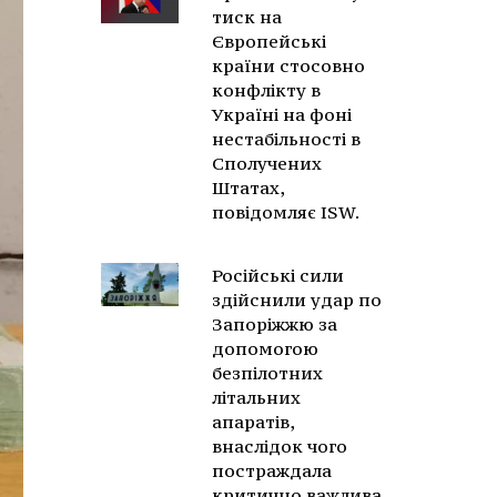
тиск на
Європейські
країни стосовно
конфлікту в
Україні на фоні
нестабільності в
Сполучених
Штатах,
повідомляє ISW.
Російські сили
здійснили удар по
Запоріжжю за
допомогою
безпілотних
літальних
апаратів,
внаслідок чого
постраждала
критично важлива