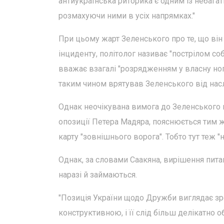
антиукраїнська риторика є одним із небагат
розмахуючи ними в усіх напрямках."
При цьому жарт Зеленського про те, що він
інциденту, політолог називає "пострілом соб
вважає взагалі "розрядженням у власну ног
таким чином врятував Зеленського від насл
Однак неочікувана вимога до Зеленського 
опозиції Петера Мадяра, пояснюється тим ж
карту "зовнішнього ворога". Тобто тут теж 
Однак, за словами Саакяна, вирішення пита
наразі й займаються.
"Позиція України щодо Дружби виглядає зр
конструктивною, і її слід більш делікатно об