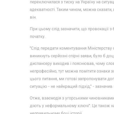
переключилася з тиску на Україну на ситуац
адекватності. Таким чином, можна сказати, 
він.
При цьому слід зазначити, що провокації з 
початку.
"Слід передати коментування Міністерству
виникнуть серйозні спірні заяви, було б до
диспансеру виходив і пояснював, чому сло
непрофесійно, тут можна помітити ознаки з
цього питання, ми готові запропонувати до
ситуацію - не найкращий підхід," - зазначив
Отже, взаємодія з угорськими чиновниками
діють у неформальному ключі". Це також нат
неправильному боці історії.