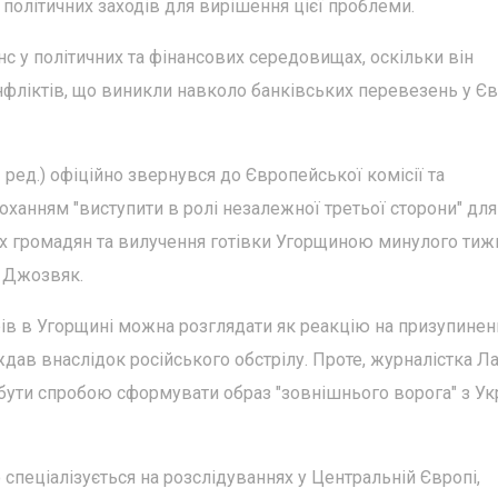
політичних заходів для вирішення цієї проблеми.
 у політичних та фінансових середовищах, оскільки він
нфліктів, що виникли навколо банківських перевезень у Єв
ред.) офіційно звернувся до Європейської комісії та
оханням "виступити в ролі незалежної третьої сторони" для
х громадян та вилучення готівки Угорщиною минулого тижня
д Джозвяк.
рів в Угорщині можна розглядати як реакцію на призупинен
ав внаслідок російського обстрілу. Проте, журналістка Л
бути спробою сформувати образ "зовнішнього ворога" з Ук
спеціалізується на розслідуваннях у Центральній Європі,