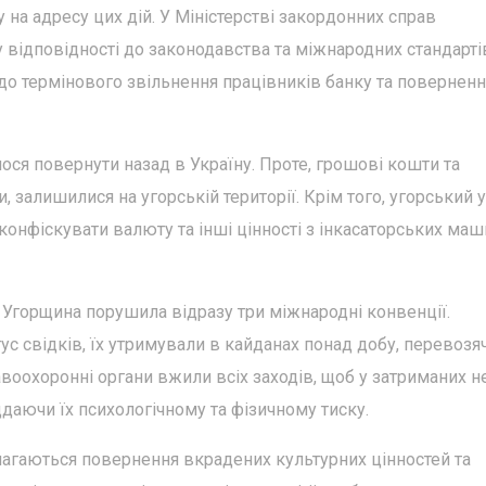
 на адресу цих дій. У Міністерстві закордонних справ
 відповідності до законодавства та міжнародних стандарті
 до термінового звільнення працівників банку та повернен
ося повернути назад в Україну. Проте, грошові кошти та
, залишилися на угорській території. Крім того, угорський 
конфіскувати валюту та інші цінності з інкасаторських маш
в Угорщина порушила відразу три міжнародні конвенції.
ус свідків, їх утримували в кайданах понад добу, перевозя
авоохоронні органи вжили всіх заходів, щоб у затриманих н
даючи їх психологічному та фізичному тиску.
магаються повернення вкрадених культурних цінностей та