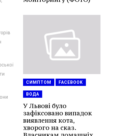
,
торів
н
рської
ти
СИМПТОМ
FACEBOOK
ВОДА
вони
У Львові було
зафіксовано випадок
виявлення кота,
хворого на сказ.
Власникам домашніх