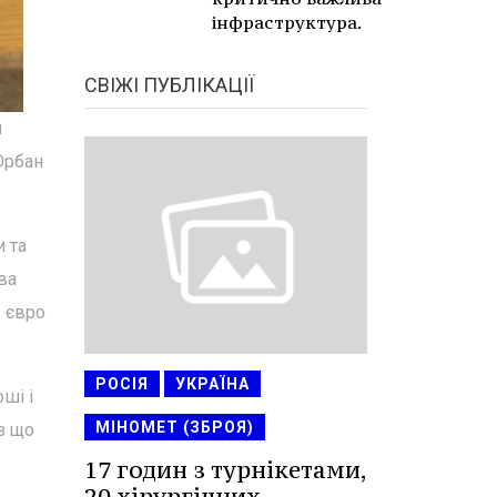
інфраструктура.
СВІЖІ ПУБЛІКАЦІЇ
и
 Орбан
 та
ва
в євро
РОСІЯ
УКРАЇНА
ші і
МІНОМЕТ (ЗБРОЯ)
з що
17 годин з турнікетами,
20 хірургічних