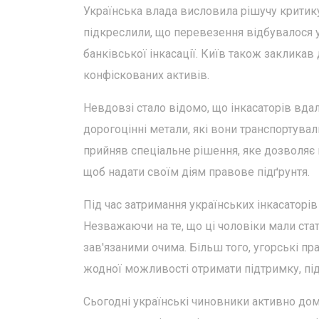
Українська влада висловила рішучу критику
підкреслили, що перевезення відбувалося у
банківської інкасації. Київ також закликав
конфіскованих активів.
Невдовзі стало відомо, що інкасаторів вдал
дорогоцінні метали, які вони транспортували
прийняв спеціальне рішення, яке дозволяє 
щоб надати своїм діям правове підґрунтя.
Під час затримання українських інкасаторі
Незважаючи на те, що ці чоловіки мали стат
зав'язаними очима. Більш того, угорські пр
жодної можливості отримати підтримку, під
Сьогодні українські чиновники активно до