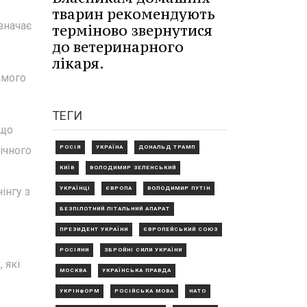
ь
тварин рекомендують
значає
терміново звернутися
до ветеринарного
лікаря.
амого
ТЕГИ
кщо
ічного
РОСІЯ
УКРАЇНА
ДОНАЛЬД ТРАМП
КИЇВ
ВОЛОДИМИР ЗЕЛЕНСЬКИЙ
інгу з
УКРАЇНЦІ
ЄВРОПА
ВОЛОДИМИР ПУТІН
БЕЗПІЛОТНИЙ ЛІТАЛЬНИЙ АПАРАТ
ПРЕЗИДЕНТ УКРАЇНИ
ЄВРОПЕЙСЬКИЙ СОЮЗ
РОСІЯНИ
ЗБРОЙНІ СИЛИ УКРАЇНИ
 які
МОСКВА
УКРАЇНСЬКА ПРАВДА
УКРІНФОРМ
РОСІЙСЬКА МОВА
НАТО