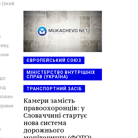
 (який
а
иву,
ення
ЄВРОПЕЙСЬКИЙ СОЮЗ
МІНІСТЕРСТВО ВНУТРІШНІХ
СПРАВ (УКРАЇНА)
 до
від
ТРАНСПОРТНИЙ ЗАСІБ
 новин
Камери замість
борами
правоохоронців: у
Словаччині стартує
нова система
дорожнього
о
моніторингу (ФОТО)