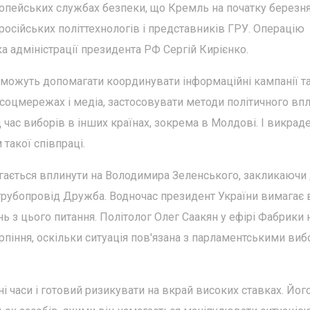
опейських службах безпеки, що Кремль на початку березня
російських політтехнологів і представників ГРУ. Операцію
 адміністрації президента РФ Сергій Кирієнко.
і можуть допомагати координувати інформаційні кампанії т
 соцмережах і медіа, застосовувати методи політичного впл
 час виборів в інших країнах, зокрема в Молдові. І викрад
такої співпраці.
агається вплинути на Володимира Зеленського, закликаючи
трубопровід Дружба. Водночас президент України вимагає 
нь з цього питання. Політолог Олег Саакян у ефірі Фабрики
ерпіння, оскільки ситуація пов'язана з парламентськими ви
і часи і готовий ризикувати на вкрай високих ставках. Йог