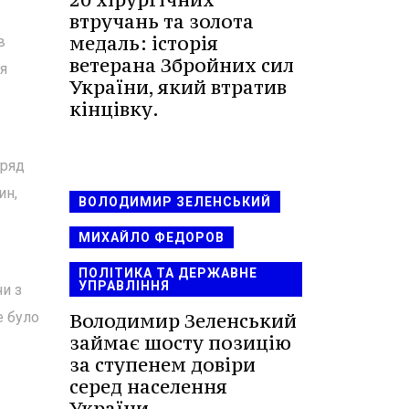
втручань та золота
медаль: історія
в
ветерана Збройних сил
ня
України, який втратив
кінцівку.
уряд
ин,
ВОЛОДИМИР ЗЕЛЕНСЬКИЙ
МИХАЙЛО ФЕДОРОВ
ПОЛІТИКА ТА ДЕРЖАВНЕ
УПРАВЛІННЯ
чи з
Володимир Зеленський
е було
займає шосту позицію
за ступенем довіри
серед населення
України.