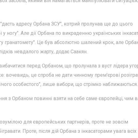
ьох засобів, якими він намагається маніпулювати ситуацією
 "дасть адресу Орбана ЗСУ", котрий пролунав ще до цього
і у ногу". Але дії Орбана по викраденню українських інкаса
у гранатомету". Це був абсолютно шалений крок, але Орба
ідків невдалого жарту, додає Саакян.
вибачитися перед Орбаном, що пролунала з вуст лідера уго
е: вочевидь, це спроба не дати чинному прем'єрові розігра
"нічого особистого", лише вибори, що стрімко наближаються.
ння з Орбаном повинні взяти на себе саме європейці, чим 
озумілою для європейських партнерів, проте не зовсім
ігравати. Проте, після дій Орбана з інкасаторами увага всіх