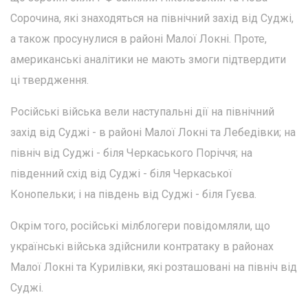
Сорочина, які знаходяться на північний захід від Суджі,
а також просунулися в районі Малої Локні. Проте,
американські аналітики не мають змоги підтвердити
ці твердження.
Російські війська вели наступальні дії на північний
захід від Суджі - в районі Малої Локні та Лебедівки; на
північ від Суджі - біля Черкаського Поріччя; на
південний схід від Суджі - біля Черкаської
Конопельки; і на південь від Суджі - біля Гуєва.
Окрім того, російські мілблогери повідомляли, що
українські війська здійснили контратаку в районах
Малої Локні та Курилівки, які розташовані на північ від
Суджі.