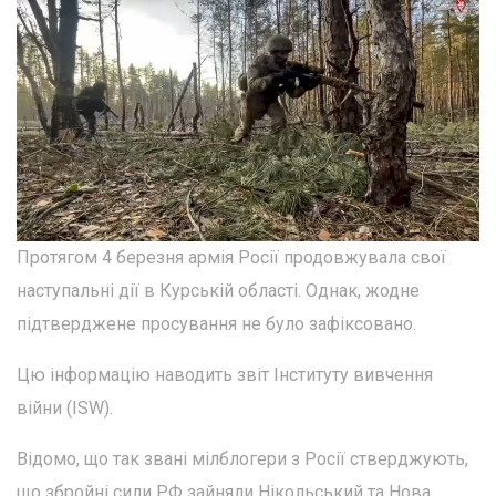
Протягом 4 березня армія Росії продовжувала свої
наступальні дії в Курській області. Однак, жодне
підтверджене просування не було зафіксовано.
Цю інформацію наводить звіт Інституту вивчення
війни (ISW).
Відомо, що так звані мілблогери з Росії стверджують,
що збройні сили РФ зайняли Нікольський та Нова