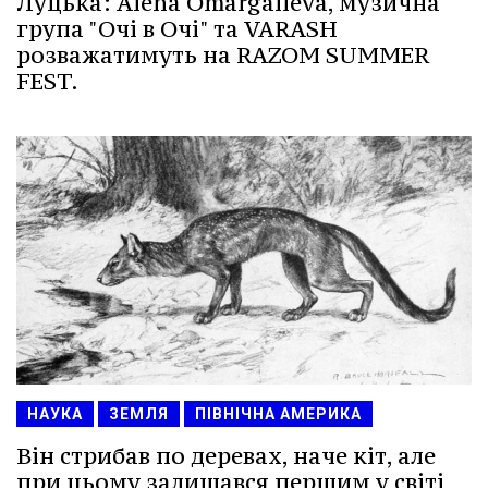
Луцька: Alena Omargalieva, музична
група "Очі в Очі" та VARASH
розважатимуть на RAZOM SUMMER
FEST.
НАУКА
ЗЕМЛЯ
ПІВНІЧНА АМЕРИКА
Він стрибав по деревах, наче кіт, але
при цьому залишався першим у світі