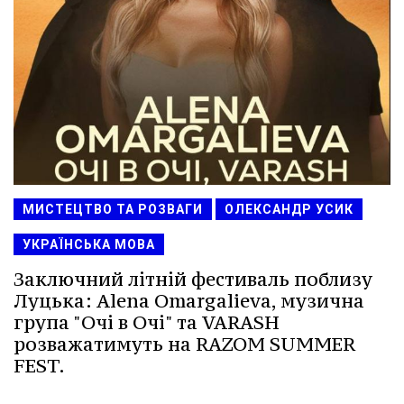
МИСТЕЦТВО ТА РОЗВАГИ
ОЛЕКСАНДР УСИК
УКРАЇНСЬКА МОВА
Заключний літній фестиваль поблизу
Луцька: Alena Omargalieva, музична
група "Очі в Очі" та VARASH
розважатимуть на RAZOM SUMMER
FEST.