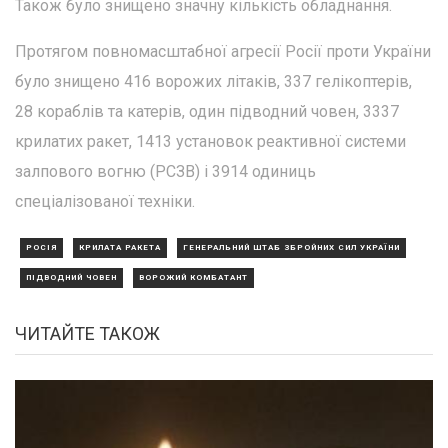
Також було знищено значну кількість обладнання.
Протягом повномасштабної агресії Росії проти України
було знищено 416 ворожих літаків, 337 гелікоптерів,
28 кораблів та катерів, один підводний човен, 3337
крилатих ракет, 1413 установок реактивної системи
залпового вогню (РСЗВ) і 3914 одиниць
спеціалізованої техніки.
РОСІЯ
КРИЛАТА РАКЕТА
ГЕНЕРАЛЬНИЙ ШТАБ ЗБРОЙНИХ СИЛ УКРАЇНИ
ПІДВОДНИЙ ЧОВЕН
ВОРОЖИЙ КОМБАТАНТ
ЧИТАЙТЕ ТАКОЖ