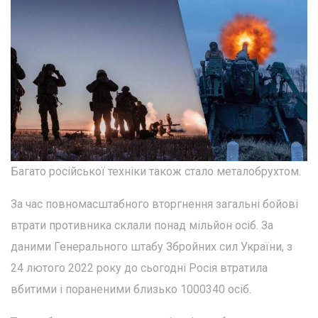
Багато російської техніки також стало металобрухтом.
За час повномасштабного вторгнення загальні бойові
втрати противника склали понад мільйон осіб. За
даними Генерального штабу Збройних сил України, з
24 лютого 2022 року до сьогодні Росія втратила
вбитими і пораненими близько 1000340 осіб.