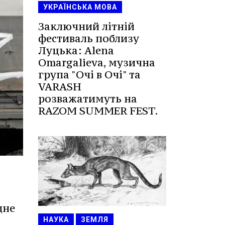
УКРАЇНСЬКА МОВА
Заключний літній
фестиваль поблизу
Луцька: Alena
Omargalieva, музична
група "Очі в Очі" та
VARASH
розважатимуть на
RAZOM SUMMER FEST.
дне
НАУКА
ЗЕМЛЯ