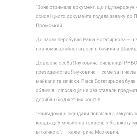
"Вона отримала документ, що підтверджує ч
основі цього документа подала заявку до Пе
Промський.
Де зараз перебуває Раїса Богатирьова – її
повномасштабної агресії її бачили в Швейца
Довірена особа Януковича, очільниця РНБО 
президентства Януковича -- саме за її часі
майкапи та зачіски. Раїса Богатирьова бул
обличчя і ліпосакція не раз ставали предме
дерибан бюджетних коштів.
"Найвідоміші скандали пов'язані з закупівл
крадіжці 6 мільйонів гривень з бюджету мі
втікачкою", -- каже Ірина Маркевич.