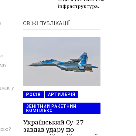
інфраструктура.
СВІЖІ ПУБЛІКАЦІЇ
и
ла
уду
нак, у
РОСІЯ
АРТИЛЕРІЯ
ЗЕНІТНИЙ РАКЕТНИЙ
КОМПЛЕКС
Український Су-27
завдав удару по
нсію?