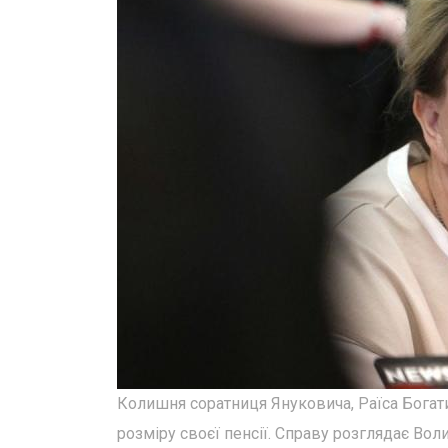
Колишня соратниця Януковича, Раїса Богат
розміру своєї пенсії. Справу розглядає Во