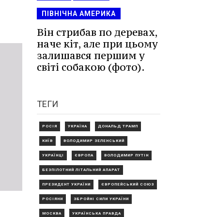
ПІВНІЧНА АМЕРИКА
Він стрибав по деревах,
наче кіт, але при цьому
залишався першим у
світі собакою (фото).
ТЕГИ
РОСІЯ
УКРАЇНА
ДОНАЛЬД ТРАМП
КИЇВ
ВОЛОДИМИР ЗЕЛЕНСЬКИЙ
УКРАЇНЦІ
ЄВРОПА
ВОЛОДИМИР ПУТІН
БЕЗПІЛОТНИЙ ЛІТАЛЬНИЙ АПАРАТ
ПРЕЗИДЕНТ УКРАЇНИ
ЄВРОПЕЙСЬКИЙ СОЮЗ
РОСІЯНИ
ЗБРОЙНІ СИЛИ УКРАЇНИ
МОСКВА
УКРАЇНСЬКА ПРАВДА