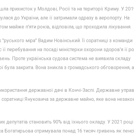
ла прихисток у Молдові, Росії та на території Криму. У 2019
улася до України, але її затримали одразу в аеропорту. На
гом майже п'яти років, відповіла, що проходила лікування.
 "руського міра" Вадим Новінський. Її соратниці з команди
 її перебування на посаді міністерки охорони здоров'я її р
ивень. Проте українська судова система не виявила складу
ї була закрита. Вона зникла з громадського обговорення, а
використання державної дачі в Кончі-Заспі. Державне упра
 соратниці Януковича за державне майно, яке вона незако
их депутатів становить 90% від їхнього окладу. У 2021 році
са Богатирьова отримувала понад 16 тисяч гривень як пенс