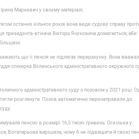
рина Маркевич у своєму матеріалі.
тягом останніх кількох років вона веде судову справу прот
я президента-втікача Віктора Януковича домагається, аби
більшені.
важають що її пенсія не підлягає перерахунку. Вона вважа
 суддя-спікерка Волинського адміністративного окружного с
оличного адміністративного суду з позовом у 2021 році. Од
 встигли розглянути. Позов автоматично перенаправили до
суду.
римувала пенсію в розмірі 16,5 тисяч гривень. Оскільки у
ся, Богатирьова вирішила, чому б не підвищити й свою пе