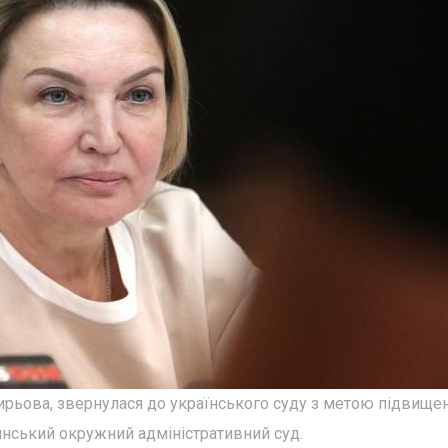
ирьова, звернулася до українського суду з метою підвище
линський окружний адміністративний суд.