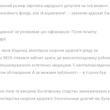
инний розмір зарплати народного депутата на той момент, і
нсійного фонду, але їй відмовили", -- зазначає адвокат Єв
 адвокат не розкриває цю інформацію. Після початку
рії.
часів Ющенка, міністерка охорони здоров'я уряду за
в у МОЗі з'явився кабінет краси, де високопосадовиці робил
а поціновувачкою естетичної медицини. Її капіталовкладенн
том обговорення. А за межами публічності -- в ті роки був
ею ліків та вакцини. Богатирьову слідство звинувачувало у
ністерства охорони здоров'я. Ексочільниця довгий час була