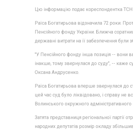
Цю інформацію подає кореспондентка ТСН І
Раїса Богатирьова відзначила 72 роки. Про
Пенсійного фонду України. Ближча соратниц
державні витрати на її забезпечення були з
"У Пенсійного фонду інша позиція -- вони в
інакше, тому звернулася до суду", -- каже
Оксана Андрусенко.
Раїса Богатирьова вперше звернулася до ст
цей час суд було ліквідовано, і справу не
Волинського окружного адміністративного 
Затята представниця регіональної партії от
народних депутатів розмір окладу збільшив