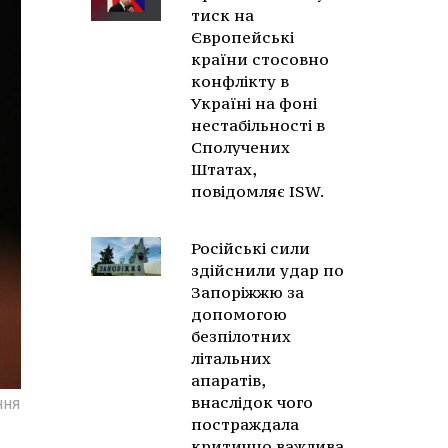
тиск на
Європейські
країни стосовно
конфлікту в
Україні на фоні
нестабільності в
Сполучених
Штатах,
повідомляє ISW.
Російські сили
здійснили удар по
Запоріжжю за
допомогою
безпілотних
літальних
апаратів,
внаслідок чого
ння
постраждала
критично важлива