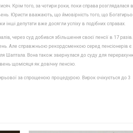
сяч. Крім того, за чотири роки, поки справа розглядалася 
вень. Юристи вважають, що ймовірність того, що Богатирьо
ки інші депутати вже досягли успіху в подібних справах.
алів, через суд добився збільшення своєї пенсії в 17 разів.
вень. Але справжньою рекордсменкою серед пенсіонерів є
я Шаптала. Вона також звернулася до суду для перерахунк
ивень щомісяця як довічну пенсію.
тирьової за спрощеною процедурою. Вирок очікується до 3