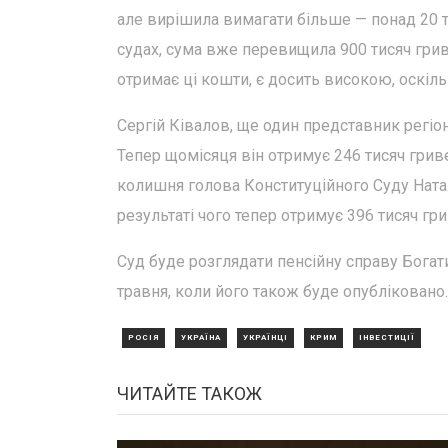
але вирішила вимагати більше — понад 20 ти
судах, сума вже перевищила 900 тисяч гри
отримає ці кошти, є досить високою, оскіль
Сергій Ківалов, ще один представник регіон
Тепер щомісяця він отримує 246 тисяч гри
колишня голова Конституційного Суду Натал
результаті чого тепер отримує 396 тисяч гр
Суд буде розглядати пенсійну справу Бога
травня, коли його також буде опубліковано.
РОСІЯ
УКРАЇНА
УКРАЇНЦІ
КРИМ
ІНВЕСТИЦІЇ
ЧИТАЙТЕ ТАКОЖ