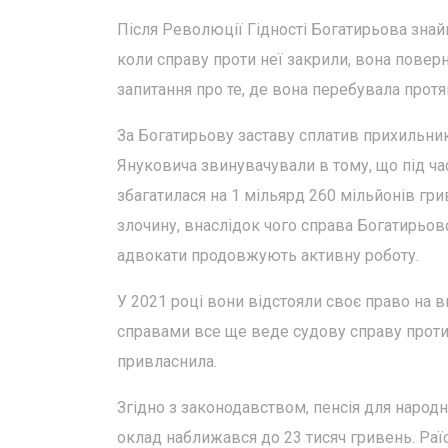
Після Революції Гідності Богатирьова знайш
коли справу проти неї закрили, вона поверн
запитання про те, де вона перебувала протя
За Богатирьову заставу сплатив прихильник
Януковича звинувачували в тому, що під час
збагатилася на 1 мільярд 260 мільйонів гр
злочину, внаслідок чого справа Богатирьово
адвокати продовжують активну роботу.
У 2021 році вони відстояли своє право на 
справами все ще веде судову справу проти
привласнила.
Згідно з законодавством, пенсія для народн
оклад наближався до 23 тисяч гривень. Раї