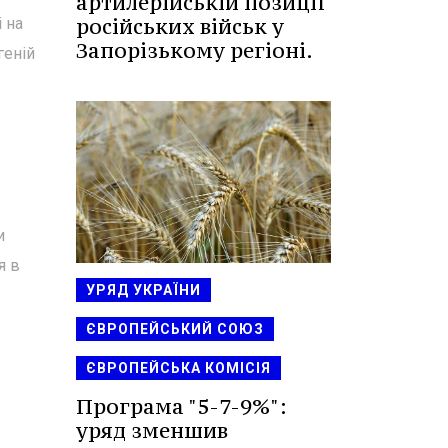
артилерійській позиції
російських військ у
 на
Запорізькому регіоні.
геній
и
я в
УРЯД УКРАЇНИ
ЄВРОПЕЙСЬКИЙ СОЮЗ
ЄВРОПЕЙСЬКА КОМІСІЯ
Програма "5-7-9%":
уряд зменшив