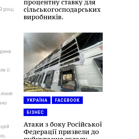
процентну ставку для
сільськогосподарських
 році,
виробників.
одина
ле її
вління
УКРАЇНА
FACEBOOK
нно
БІЗНЕС
Атаки з боку Російської
 цей
Федерації призвели до
ію,