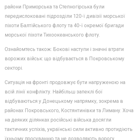
райони Приморська та Степногірська були
передислоковані підрозділи 120-ї дивізії морської
піхоти Балтійського флоту та 40-ї окремої бригади
морської піхоти Тихоокеанського флоту.
Ознайомтесь також: Бокові наступи і значні втрати
ворожих військ: що відбувається в Покровському
секторі.
Ситуація на фронті продовжує бути напруженою на
всій лінії конфлікту. Найбільш запеклі бої
відбуваються у Донецькому напрямку, зокрема в
районах Покровського, Костянтинівки та Лиману. Хоча
на деяких ділянках російські війська досягли
тактичних успіхів, українські сили активно протидіють
їхньому просуванню та не дозволяють ворогу