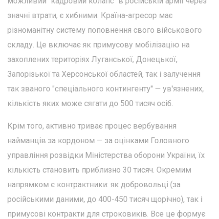
можливий "кадровий колапс" в російській армії через
значні втрати, є хибними. Країна-агресор має
різноманітну систему поповнення свого військового
складу. Це включає як примусову мобілізацію на
захоплених територіях Луганської, Донецької,
Запорізької та Херсонської областей, так і залучення
так званого "спеціального контингенту" — ув'язнених,
кількість яких може сягати до 500 тисяч осіб.
Крім того, активно триває процес вербування
найманців за кордоном — за оцінками Головного
управління розвідки Міністерства оборони України, їх
кількість становить приблизно 30 тисяч. Окремим
напрямком є контрактники: як добровольці (за
російськими даними, до 400-450 тисяч щорічно), так і
примусові контракти для строковиків. Все це формує