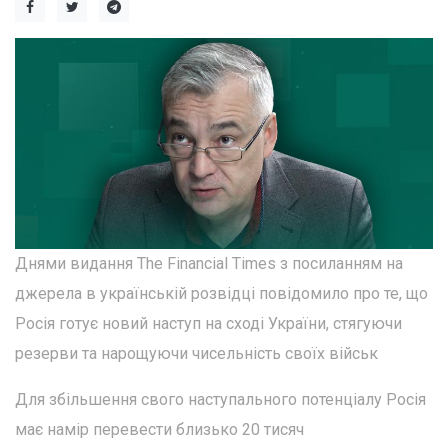
Днями видання The Financial Times з посиланням на
джерела в українській розвідці повідомило про те, що
Росія готує новий наступ на сході України, стягуючи
резерви та нарощуючи чисельність своїх військ
Для збільшення свого наступального потенціалу Росія
має намір перевести близько 20 тисяч