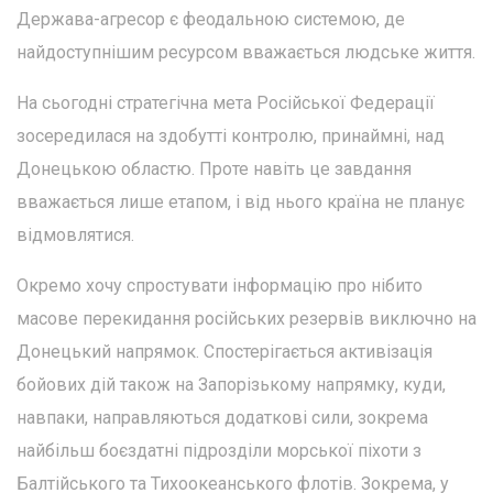
Держава-агресор є феодальною системою, де
найдоступнішим ресурсом вважається людське життя.
На сьогодні стратегічна мета Російської Федерації
зосередилася на здобутті контролю, принаймні, над
Донецькою областю. Проте навіть це завдання
вважається лише етапом, і від нього країна не планує
відмовлятися.
Окремо хочу спростувати інформацію про нібито
масове перекидання російських резервів виключно на
Донецький напрямок. Спостерігається активізація
бойових дій також на Запорізькому напрямку, куди,
навпаки, направляються додаткові сили, зокрема
найбільш боєздатні підрозділи морської піхоти з
Балтійського та Тихоокеанського флотів. Зокрема, у