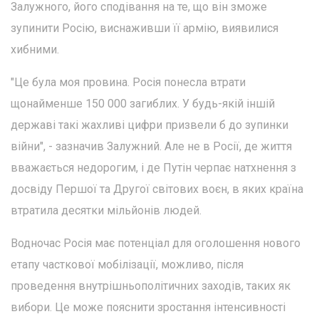
Залужного, його сподівання на те, що він зможе
зупинити Росію, виснаживши її армію, виявилися
хибними.
"Це була моя провина. Росія понесла втрати
щонайменше 150 000 загиблих. У будь-якій іншій
державі такі жахливі цифри призвели б до зупинки
війни", - зазначив Залужний. Але не в Росії, де життя
вважається недорогим, і де Путін черпає натхнення з
досвіду Першої та Другої світових воєн, в яких країна
втратила десятки мільйонів людей.
Водночас Росія має потенціал для оголошення нового
етапу часткової мобілізації, можливо, після
проведення внутрішньополітичних заходів, таких як
вибори. Це може пояснити зростання інтенсивності