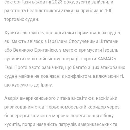
секторі Гази в жовтні 2023 року, хусити здійснили
ракетні та безпілотникові атаки на приблизно 100
торгових суден.
Хусити заявляють, що їхні атаки спрямовані на судна,
які мають зв'язок з Ізраїлем, Сполученими Штатами
або Великою Британією, з метою примусити Ізраїль
зупинити свою військову операцію проти ХАМАС у
Газі. Проте варто зазначити, що багато з цих атакованих
суден майже не пов'язані з конфліктом, включаючи ті,
що курсують до Ірану.
Аварія американського літака висвітлює, наскільки
ризикованим став Червономорський коридор через
безперервні атаки на морські перевезення з боку
хуситів, попри наявність патрулів американських та