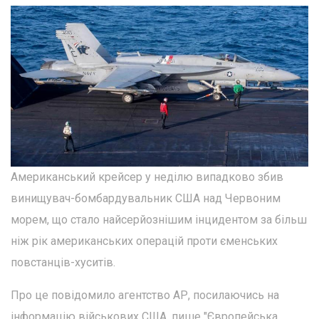
Американський крейсер у неділю випадково збив
винищувач-бомбардувальник США над Червоним
морем, що стало найсерйознішим інцидентом за більш
ніж рік американських операцій проти єменських
повстанців-хуситів.
Про це повідомило агентство АР, посилаючись на
інформацію військових США, пише "Європейська