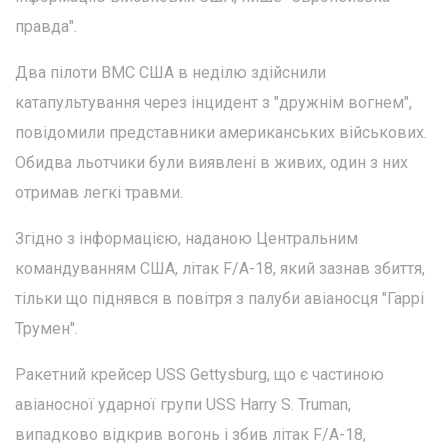
правда".
Два пілоти ВМС США в неділю здійснили
катапультування через інцидент з "дружнім вогнем",
повідомили представники американських військових.
Обидва льотчики були виявлені в живих, один з них
отримав легкі травми.
Згідно з інформацією, наданою Центральним
командуванням США, літак F/A-18, який зазнав збиття,
тільки що піднявся в повітря з палуби авіаносця "Гаррі
Трумен".
Ракетний крейсер USS Gettysburg, що є частиною
авіаносної ударної групи USS Harry S. Truman,
випадково відкрив вогонь і збив літак F/A-18,