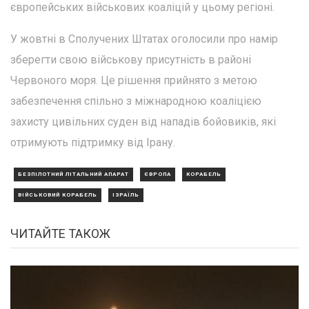
європейських військових коаліцій у цьому регіоні.
У жовтні в Сполучених Штатах оголосили про намір
зберегти свою військову присутність в районі
Червоного моря. Це рішення прийнято з метою
забезпечення спільно з міжнародною коаліцією
захисту цивільних суден від нападів бойовиків, які
отримують підтримку від Ірану.
БЕЗПІЛОТНИЙ ЛІТАЛЬНИЙ АПАРАТ
ЄВРОПА
КОРАБЕЛЬ
ВІЙСЬКОВИЙ КОРАБЕЛЬ
ІЗРАЇЛЬ
ЧИТАЙТЕ ТАКОЖ