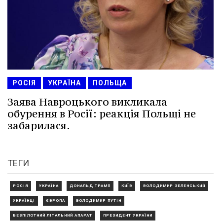
РОСІЯ
УКРАЇНА
ПОЛЬЩА
Заява Навроцького викликала
обурення в Росії: реакція Польщі не
забарилася.
ТЕГИ
РОСІЯ
УКРАЇНА
ДОНАЛЬД ТРАМП
КИЇВ
ВОЛОДИМИР ЗЕЛЕНСЬКИЙ
УКРАЇНЦІ
ЄВРОПА
ВОЛОДИМИР ПУТІН
БЕЗПІЛОТНИЙ ЛІТАЛЬНИЙ АПАРАТ
ПРЕЗИДЕНТ УКРАЇНИ