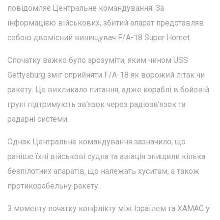
повідомляє Центральне командування. За
інформацією військових, збитий апарат представляв
собою двомісний винищувач F/A-18 Super Hornet.
Спочатку важко було зрозуміти, яким чином USS
Gettysburg зміг сприйняти F/A-18 як ворожий літак чи
ракету. Це викликало питання, адже кораблі в бойовій
групі підтримують зв’язок через радіозв’язок та
радарні системи.
Однак Центральне командування зазначило, що
раніше їхні військові судна та авіація знищили кілька
безпілотних апаратів, що належать хуситам, а також
протикорабельну ракету.
З моменту початку конфлікту між Ізраїлем та ХАМАС у