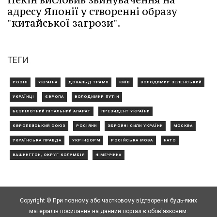
адресу Японії у створенні образу
"китайської загрози".
ТЕГИ
РОСІЯ
УКРАЇНА
ДОНАЛЬД ТРАМП
КИЇВ
ВОЛОДИМИР ЗЕЛЕНСЬКИЙ
УКРАЇНЦІ
ЄВРОПА
ВОЛОДИМИР ПУТІН
БЕЗПІЛОТНИЙ ЛІТАЛЬНИЙ АПАРАТ
ПРЕЗИДЕНТ УКРАЇНИ
ЄВРОПЕЙСЬКИЙ СОЮЗ
РОСІЯНИ
ЗБРОЙНІ СИЛИ УКРАЇНИ
МОСКВА
УКРАЇНСЬКА ПРАВДА
УКРІНФОРМ
РОСІЙСЬКА МОВА
НАТО
ВАШИНГТОН, ОКРУГ КОЛУМБІЯ
НІМЕЧЧИНА
Copyright © При повному або частковому відтворенні будь-яких
матеріалів посилання на данний портал є обов'язковим.