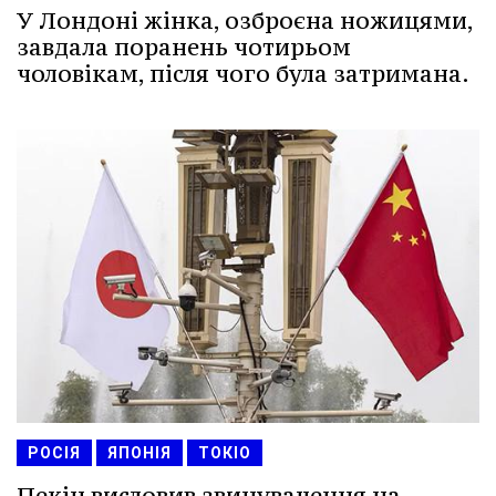
У Лондоні жінка, озброєна ножицями,
завдала поранень чотирьом
чоловікам, після чого була затримана.
РОСІЯ
ЯПОНІЯ
ТОКІО
Пекін висловив звинувачення на