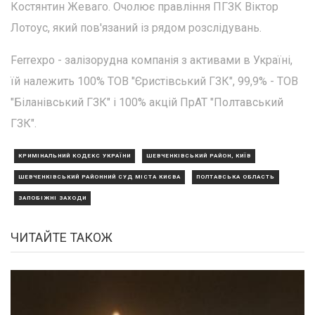
Костянтин Жеваго. Очолює правління ПГЗК Віктор
Лотоус, який пов'язаний із рядом розслідувань.
Ferrexpo - залізорудна компанія з активами в Україні,
їй належить 100% ТОВ "Єристівський ГЗК", 99,9% - ТОВ
"Біланівський ГЗК" і 100% акцій ПрАТ "Полтавський
ГЗК".
КРИМІНАЛЬНИЙ КОДЕКС УКРАЇНИ
ШЕВЧЕНКІВСЬКИЙ РАЙОН, КИЇВ
ШЕВЧЕНКІВСЬКИЙ РАЙОННИЙ СУД МІСТА КИЄВА
ПОЛТАВСЬКА ОБЛАСТЬ
ЗАПОБІЖНІ ЗАХОДИ
ЧИТАЙТЕ ТАКОЖ