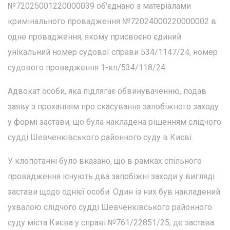
№72025001220000039 об'єднано з матеріалами
кримінального провадження №72024000220000002 в
одне провадження, якому присвоєно єдиний
унікальний номер судової справи 534/1147/24, номер
судового провадження 1-кп/534/118/24.
Адвокат особи, яка підлягає обвинуваченню, подав
заяву з проханням про скасування запобіжного заходу
у формі застави, що була накладена рішенням слідчого
судді Шевченківського районного суду в Києві.
У клопотанні було вказано, що в рамках спільного
провадження існують два запобіжні заходи у вигляді
застави щодо однієї особи. Один із них був накладений
ухвалою слідчого судді Шевченківського районного
суду міста Києва у справі №761/22851/25, де застава