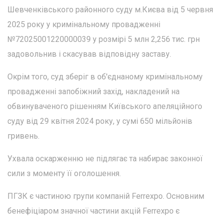
Шевченківського районного суду м.Києва від 5 червня
2025 року у кримінальному провадженні
№72025001220000039 у розмірі 5 млн 2,256 тис. грн
задовольнив і скасував відповідну заставу.
Окрім того, суд зберіг в об'єднаному кримінальному
провадженні запобіжний захід, накладений на
обвинуваченого рішенням Київського апеляційного
суду від 29 квітня 2024 року, у сумі 650 мільйонів
гривень.
Ухвала оскарженню не підлягає та набирає законної
сили з моменту її оголошення.
ПГЗК є частиною групи компаній Ferrexpo. Основним
бенефіціаром значної частини акцій Ferrexpo є