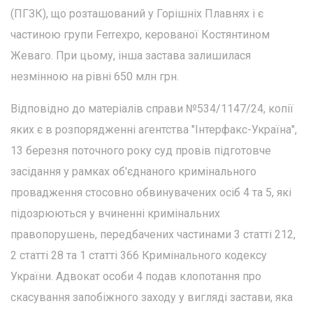
(ПГЗК), що розташований у Горішніх Плавнях і є
частиною групи Ferrеxpo, керованої Костянтином
Жеваго. При цьому, інша застава залишилася
незмінною на рівні 650 млн грн.
Відповідно до матеріалів справи №534/1147/24, копії
яких є в розпорядженні агентства "Інтерфакс-Україна",
13 березня поточного року суд провів підготовче
засідання у рамках об'єднаного кримінального
провадження стосовно обвинувачених осіб 4 та 5, які
підозрюються у вчиненні кримінальних
правопорушень, передбачених частинами 3 статті 212,
2 статті 28 та 1 статті 366 Кримінального кодексу
України. Адвокат особи 4 подав клопотання про
скасування запобіжного заходу у вигляді застави, яка