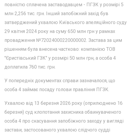
повністю сплачена заставодавцем - ПГЗК у розмірі 5
млн 2,256 тис. грн. Інший запобіжний захід був
затверджений ухвалою Київського апеляційного суду
29 квітня 2024 року на суму 650 млн грн у рамках
провадження №72024000220000002. Застава за цим
рішенням була внесена частково: компанією ТОВ
"Єристівський ГЗК" у розмірі 50 млн грн, а особа 4
доплатила 760 тис. грн.
У попередніх документах справи зазначалося, що
особа 4 займає посаду голови правління ПГЗК.
Ухвалою від 13 березня 2026 року (оприлюднено 16
березня) суд клопотання захисника обвинуваченого
особа 4 про скасування запобіжного заходу у вигляді
застави, застосованого ухвалою слідчого судді