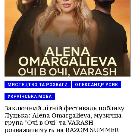
МИСТЕЦТВО ТА РОЗВАГИ
ОЛЕКСАНДР УСИК
УКРАЇНСЬКА МОВА
Заключний літній фестиваль поблизу
Луцька: Alena Omargalieva, музична
група "Очі в Очі" та VARASH
розважатимуть на RAZOM SUMMER