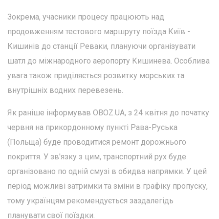
Зокрема, учасники процесу працюють над
продовженням тестового маршруту поїзда Київ -
Кишинів до станції Реваки, плануючи організувати
шатл до міжнародного аеропорту Кишинева. Особлива
увага також приділяється розвитку морських та
внутрішніх водних перевезень.
Як раніше інформував OBOZ.UA, з 24 квітня до початку
червня на прикордонному пункті Рава-Руська
(Польща) буде проводитися ремонт дорожнього
покриття. У зв'язку з цим, транспортний рух буде
організовано по одній смузі в обидва напрямки. У цей
період можливі затримки та зміни в графіку пропуску,
тому українцям рекомендується заздалегідь
планувати свої поїздки.