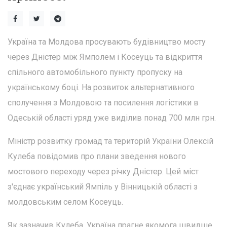
Україна та Молдова просувають будівництво мосту
через Дністер між Ямполем і Косеуць та відкриття
спільного автомобільного пункту пропуску на
українському боці. На розвиток альтернативного
сполучення з Молдовою та посилення логістики в
Одеській області уряд уже виділив понад 700 млн грн.
Міністр розвитку громад та територій України Олексій
Кулеба повідомив про плани зведення нового
мостового переходу через річку Дністер. Цей міст
з'єднає український Ямпіль у Вінницькій області з
молдовським селом Косеуць.
Як зазначив Кулеба, Україна прагне якомога швидше