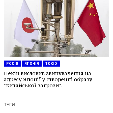
РОСІЯ
ЯПОНІЯ
ТОКІО
Пекін висловив звинувачення на
адресу Японії у створенні образу
"китайської загрози".
ТЕГИ