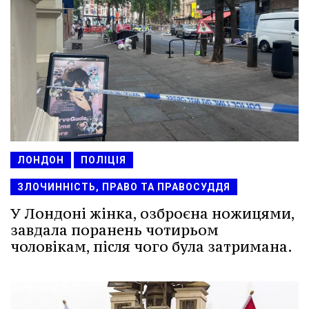
ЛОНДОН
ПОЛІЦІЯ
ЗЛОЧИННІСТЬ, ПРАВО ТА ПРАВОСУДДЯ
У Лондоні жінка, озброєна ножицями,
завдала поранень чотирьом
чоловікам, після чого була затримана.