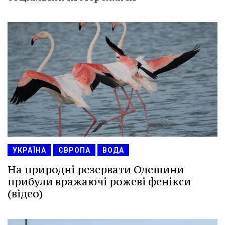
УКРАЇНА
ЄВРОПА
ВОДА
На природні резервати Одещини
прибули вражаючі рожеві фенікси
(відео)