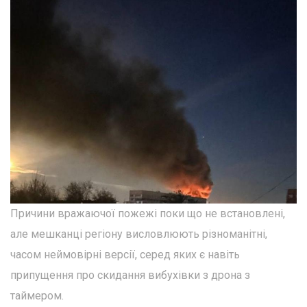
Причини вражаючої пожежі поки що не встановлені,
але мешканці регіону висловлюють різноманітні,
часом неймовірні версії, серед яких є навіть
припущення про скидання вибухівки з дрона з
таймером.