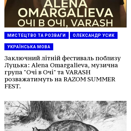
МИСТЕЦТВО ТА РОЗВАГИ
ОЛЕКСАНДР УСИК
УКРАЇНСЬКА МОВА
Заключний літній фестиваль поблизу
Луцька: Alena Omargalieva, музична
група "Очі в Очі" та VARASH
розважатимуть на RAZOM SUMMER
FEST.