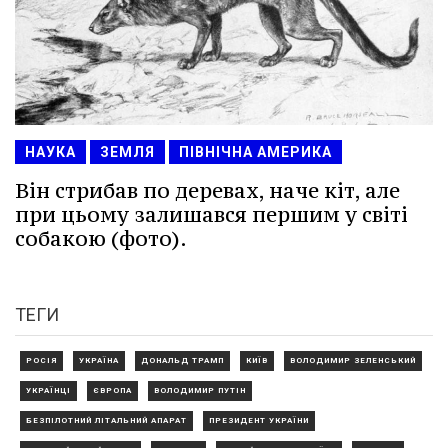
НАУКА
ЗЕМЛЯ
ПІВНІЧНА АМЕРИКА
Він стрибав по деревах, наче кіт, але
при цьому залишався першим у світі
собакою (фото).
ТЕГИ
РОСІЯ
УКРАЇНА
ДОНАЛЬД ТРАМП
КИЇВ
ВОЛОДИМИР ЗЕЛЕНСЬКИЙ
УКРАЇНЦІ
ЄВРОПА
ВОЛОДИМИР ПУТІН
БЕЗПІЛОТНИЙ ЛІТАЛЬНИЙ АПАРАТ
ПРЕЗИДЕНТ УКРАЇНИ