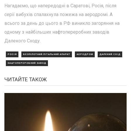
Нагадаємо, що напередодні в Саратові, Росія, після
серії вибухів спалахнула пожежа на аеродромі. А
всього за день до цього в РФ виникло загоряння на
одному з найбільших нафтопереробних заводів
Далекого Сходу.
РОСІЯ
БЕЗПІЛОТНИЙ ЛІТАЛЬНИЙ АПАРАТ
АЕРОДРОМ
ДАЛЕКИЙ СХІД
НАФТОПЕРЕРОБНИЙ ЗАВОД
ЧИТАЙТЕ ТАКОЖ