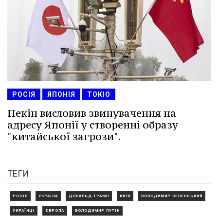
РОСІЯ
ЯПОНІЯ
ТОКІО
Пекін висловив звинувачення на
адресу Японії у створенні образу
"китайської загрози".
ТЕГИ
РОСІЯ
УКРАЇНА
ДОНАЛЬД ТРАМП
КИЇВ
ВОЛОДИМИР ЗЕЛЕНСЬКИЙ
УКРАЇНЦІ
ЄВРОПА
ВОЛОДИМИР ПУТІН