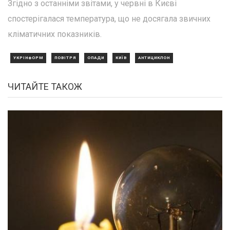
Згідно з останніми звітами, у червні в Києві
спостерігалася температура, що не досягала звичних
кліматичних показників.
УКРІНФОРМ
ПОВІТРЯ
ОПАДИ
КИЇВ
АНТИЦИКЛОН
ЧИТАЙТЕ ТАКОЖ