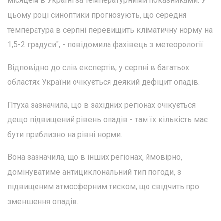
місяцем в Україні за температурними показниками. У
цьому році синоптики прогнозують, що середня
температура в серпні перевищить кліматичну норму на
1,5-2 градуси", - повідомила фахівець з метеорології.
Відповідно до слів експертів, у серпні в багатьох
областях України очікується деякий дефіцит опадів.
Птуха зазначила, що в західних регіонах очікується
дещо підвищений рівень опадів - там їх кількість має
бути приблизно на рівні норми.
Вона зазначила, що в інших регіонах, ймовірно,
домінуватиме антициклональний тип погоди, з
підвищеним атмосферним тиском, що свідчить про
зменшення опадів.