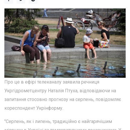
Про це в ефірі телеканалу заявила речниця
Укргідрометцентру Наталія Птуха, відповідаючи на
запитання стосовно прогнозу на серпень, повідомляє
кореспондент Укрінформу.
"Серпень, як і липень, традиційно є найгарячішим