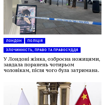
ЛОНДОН
ПОЛІЦІЯ
ЗЛОЧИННІСТЬ, ПРАВО ТА ПРАВОСУДДЯ
У Лондоні жінка, озброєна ножицями,
завдала поранень чотирьом
чоловікам, після чого була затримана.