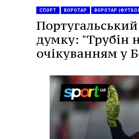
СПОРТ
ВОРОТАР
ВОРОТАР (ФУТБО
Португальський
думку: "Трубін 
очікуванням у Б