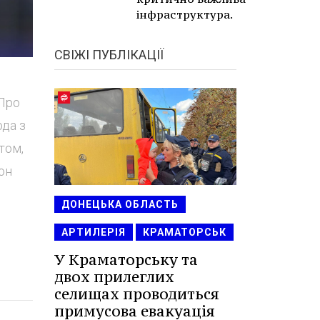
інфраструктура.
СВІЖІ ПУБЛІКАЦІЇ
 Про
ода з
том,
он
ДОНЕЦЬКА ОБЛАСТЬ
АРТИЛЕРІЯ
КРАМАТОРСЬК
У Краматорську та
двох прилеглих
селищах проводиться
примусова евакуація