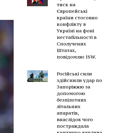
тиск на
Європейські
країни стосовно
конфлікту в
Україні на фоні
нестабільності в
Сполучених
Штатах,
повідомляє ISW.
Російські сили
здійснили удар по
Запоріжжю за
допомогою
безпілотних
літальних
апаратів,
внаслідок чого
постраждала
критично важлива