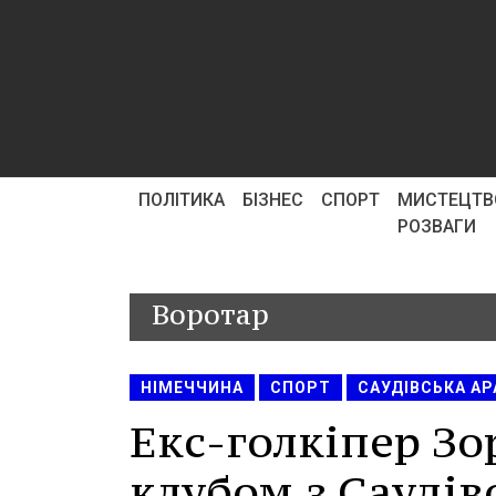
ПОЛІТИКА
БІЗНЕС
СПОРТ
МИСТЕЦТВ
РОЗВАГИ
Воротар
НІМЕЧЧИНА
СПОРТ
САУДІВСЬКА АР
Екс-голкіпер Зо
клубом з Саудівс