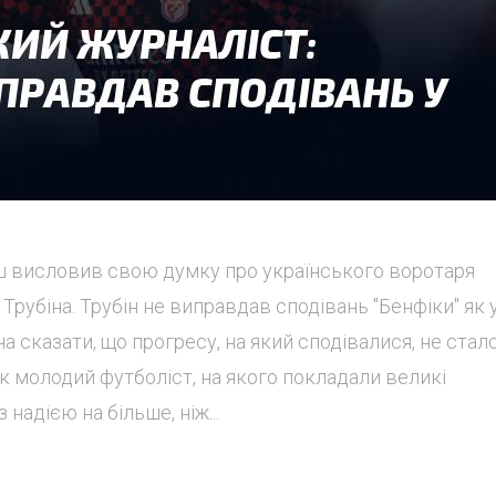
 висловив свою думку про українського воротаря
 Трубіна. Трубін не виправдав сподівань "Бенфіки" як 
а сказати, що прогресу, на який сподівалися, не стало
як молодий футболіст, на якого покладали великі
надією на більше, ніж...