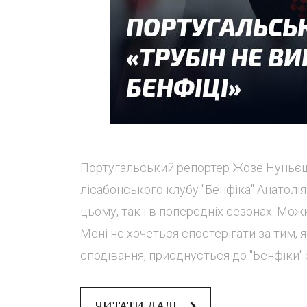
Португальський репортер Жозе Нуньєш
лісабонського клубу "Бенфіка" Анатолія
цьому, так і в попередніх сезонах. Можн
Мені не хочеться спостерігати за тим, 
сподівання, приєднується до "Бенфіки" з 
ЧИТАТИ ДАЛІ