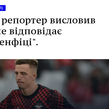
Л)
 репортер висловив
не відповідає
енфіці".