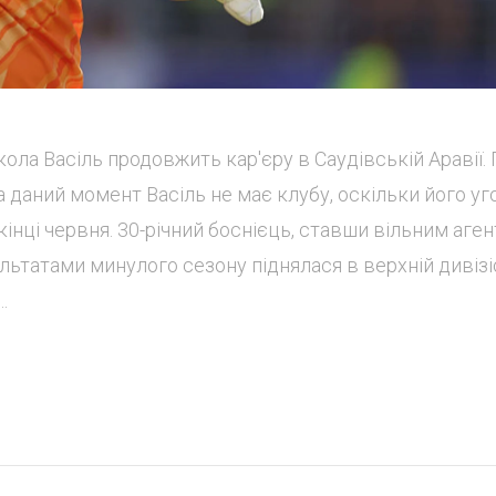
ікола Васіль продовжить кар'єру в Саудівській Аравії.
 даний момент Васіль не має клубу, оскільки його уг
інці червня. 30-річний боснієць, ставши вільним аген
зультатами минулого сезону піднялася в верхній дивізі
.