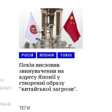
РОСІЯ
ЯПОНІЯ
ТОКІО
Пекін висловив
звинувачення на
адресу Японії у
ки
створенні образу
альті
"китайської загрози".
итання
ТЕГИ