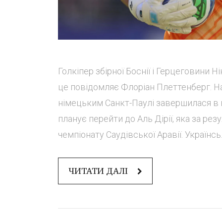
Голкіпер збірної Боснії і Герцеговини Н
це повідомляє Флоріан Плеттенберг. На
німецьким Санкт-Паулі завершилася в к
планує перейти до Аль Дірії, яка за ре
чемпіонату Саудівської Аравії. Українсь..
ЧИТАТИ ДАЛІ