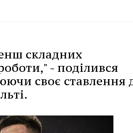
менш складних
роботи," - поділився
юючи своє ставлення 
льті.