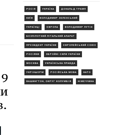
РОСІЯ
УКРАЇНА
ДОНАЛЬД ТРАМП
КИЇВ
ВОЛОДИМИР ЗЕЛЕНСЬКИЙ
УКРАЇНЦІ
ЄВРОПА
ВОЛОДИМИР ПУТІН
БЕЗПІЛОТНИЙ ЛІТАЛЬНИЙ АПАРАТ
ПРЕЗИДЕНТ УКРАЇНИ
ЄВРОПЕЙСЬКИЙ СОЮЗ
РОСІЯНИ
ЗБРОЙНІ СИЛИ УКРАЇНИ
МОСКВА
УКРАЇНСЬКА ПРАВДА
19
УКРІНФОРМ
РОСІЙСЬКА МОВА
НАТО
ВАШИНГТОН, ОКРУГ КОЛУМБІЯ
НІМЕЧЧИНА
ми
в.