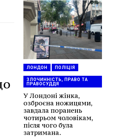
ЛОНДОН
ПОЛІЦІЯ
до
ЗЛОЧИННІСТЬ, ПРАВО ТА
ПРАВОСУДДЯ
У Лондоні жінка,
озброєна ножицями,
завдала поранень
чотирьом чоловікам,
після чого була
затримана.