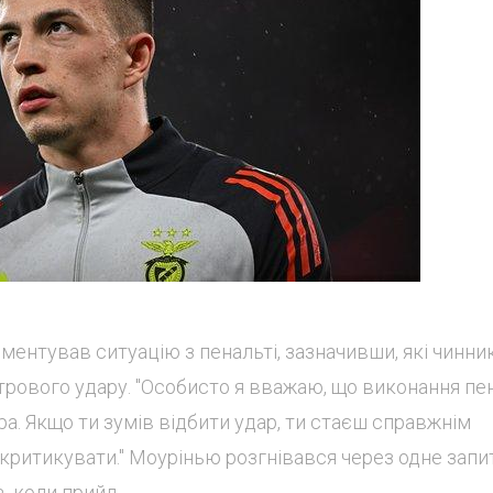
оментував ситуацію з пенальті, зазначивши, які чинни
ового удару. "Особисто я вважаю, що виконання пен
а. Якщо ти зумів відбити удар, ти стаєш справжнім
бе критикувати." Моурінью розгнівався через одне зап
, коли прийд...