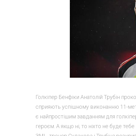
Голкіпер Бенфіки Анатолій Трубін прок
сприяють успішному виконанню 11-метр
є найпростішим завданням для голкіпер
героєм. А якщо ні, то ніхто не буде те
ЗМІ - тренер Судакова і Трубіна розкрив