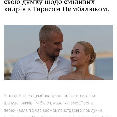
свою думку щодо сміливих
кадрів з Тарасом Цимбалюком.
У своїх Stories Цимбалару відповіла на питання
шанувальників. Їм було цікаво, які емоції вона
переживала під час зйомок пристрасних поцілунків.