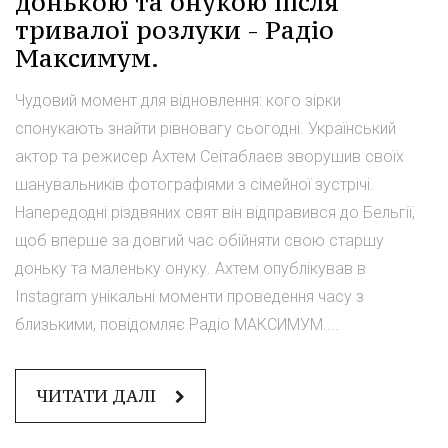
донькою та онукою після
тривалої розлуки - Радіо
Максимум.
Чудовий момент для відновлення: кого зірки
спонукають знайти рівновагу сьогодні. Український
актор та режисер Ахтем Сеітаблаєв зворушив своїх
шанувальників фотографіями з сімейної зустрічі.
Напередодні різдвяних свят він відправився до Бельгії,
щоб вперше за довгий час обійняти свою старшу
доньку та маленьку онуку. Ахтем опублікував в
Instagram унікальні моменти проведення часу з
близькими, повідомляє Радіо МАКСИМУМ....
ЧИТАТИ ДАЛІ