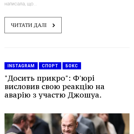
написала, що...
ЧИТАТИ ДАЛІ
INSTAGRAM
СПОРТ
БОКС
"Досить прикро": Ф'юрі
висловив свою реакцію на
аварію з участю Джошуа.