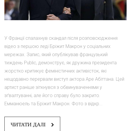
У Франції спалахнув скандал після розповсюдження
відео з першою леді Бріжит Макрон у соціальних
мережах. Запис, який опублікував французький
тиждень Public, демонструє, як дружина президента
жорстко критикує феміністичних активісток, які
нещодавно перервали виступ актора Аре Абіттана. Цей
артист раніше зіткнувся з обвинуваченнями у
зґвалтуванні, але його справу було закрито.
Емманюель та Бріжит Макрон. Фото з відкр...
ЧИТАТИ ДАЛІ