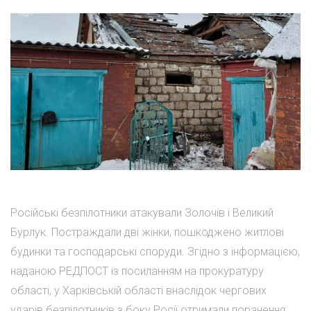
Російські безпілотники атакували Золочів і Великий
Бурлук. Постраждали дві жінки, пошкоджено житлові
будинки та господарські споруди. Згідно з інформацією,
наданою РЕДПОСТ із посиланням на прокуратуру
області, у Харківській області внаслідок чергових
ударів безпілотників з боку Росії отримали поранення