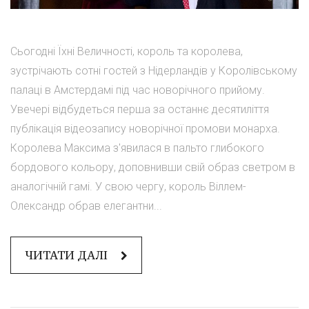
Сьогодні Їхні Величності, король та королева,
зустрічають сотні гостей з Нідерландів у Королівському
палаці в Амстердамі під час новорічного прийому.
Увечері відбудеться перша за останнє десятиліття
публікація відеозапису новорічної промови монарха.
Королева Максима з'явилася в пальто глибокого
бордового кольору, доповнивши свій образ светром в
аналогічній гамі. У свою чергу, король Віллем-
Олександр обрав елегантни...
ЧИТАТИ ДАЛІ