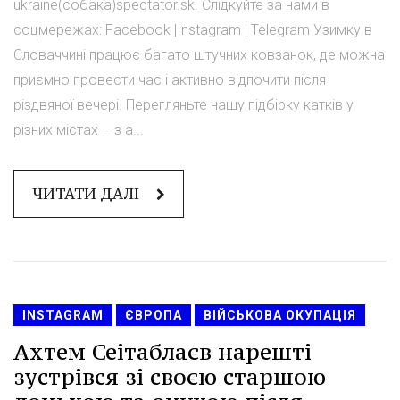
ukraine(собака)spectator.sk. Слідкуйте за нами в
соцмережах: Facebook |Instagram | Telegram Узимку в
Словаччині працює багато штучних ковзанок, де можна
приємно провести час і активно відпочити після
різдвяної вечері. Перегляньте нашу підбірку катків у
різних містах – з а...
ЧИТАТИ ДАЛІ
INSTAGRAM
ЄВРОПА
ВІЙСЬКОВА ОКУПАЦІЯ
Ахтем Сеітаблаєв нарешті
зустрівся зі своєю старшою