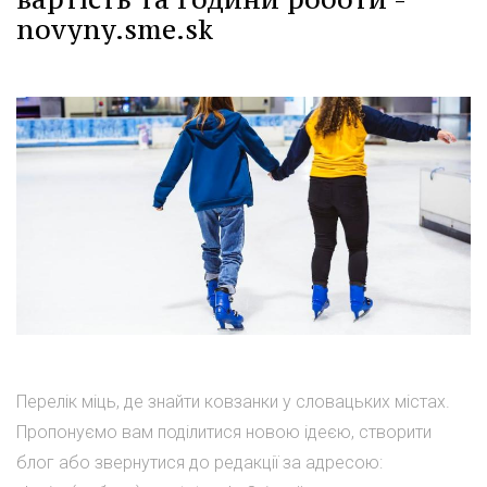
novyny.sme.sk
Перелік міць, де знайти ковзанки у словацьких містах.
Пропонуємо вам поділитися новою ідеєю, створити
блог або звернутися до редакції за адресою: