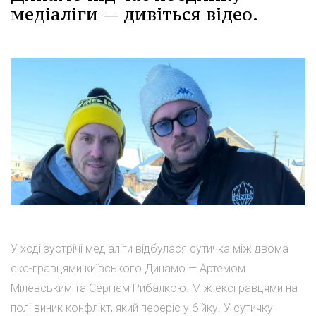
медіаліги — дивіться відео.
У ході зустрічі медіаліги відбулася сутичка між двома
екс-гравцями київського Динамо — Артемом
Мілевським та Сергієм Рибалкою. Між ексгравцями на
полі виник конфлікт, який переріс у бійку. У сутичку