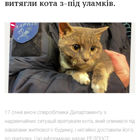
витягли кота з-під уламків.
17 січня вночі співробітники Департаменту з
надзвичайних ситуацій врятували кота, який опинився під
завалами житлового будинку, і негайно доставили його
до притулку. Цю інформацію надає РЕДПОСТ,