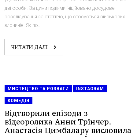
дві особи. За цими подіями ініційовано досудове
розслідування за статтею, що стосується військових
злочинів. Як по...
ЧИТАТИ ДАЛІ
МИСТЕЦТВО ТА РОЗВАГИ
INSTAGRAM
КОМЕДІЯ
Відтворили епізоди з
відеоролика Анни Трінчер.
Анастасія Цимбалару висловила