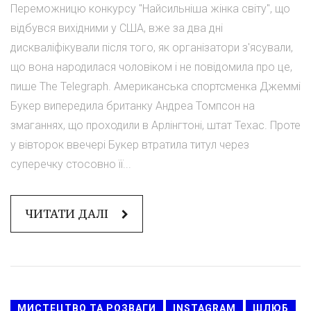
Переможницю конкурсу "Найсильніша жінка світу", що
відбувся вихідними у США, вже за два дні
дискваліфікували після того, як організатори з'ясували,
що вона народилася чоловіком і не повідомила про це,
пише The Telegraph. Американська спортсменка Джеммі
Букер випередила британку Андреа Томпсон на
змаганнях, що проходили в Арлінгтоні, штат Техас. Проте
у вівторок ввечері Букер втратила титул через
суперечку стосовно її...
ЧИТАТИ ДАЛІ
МИСТЕЦТВО ТА РОЗВАГИ
INSTAGRAM
ШЛЮБ