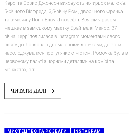
Керрі та Борис Джонсон виховують чотирьох малюків:
5-річного Вілфреда, 3,5-річну Ромі, дворічного Френка
та 5-місячну Поппі Елізу Джозефін. Вся сім'я разом
мешкає в заміському маєтку Брайтвелл-Менор. 37-
річна Керрі поділилася в Instagram моментами свого
візиту до Лондона з двома своїми доньками, де вони
насолоджувалися прогулянкою містом. Ромочка була в
червоному пальті з чорними деталями на комірі та
манжетах, а т...
ЧИТАТИ ДАЛІ
МИСТЕЦТВО ТА РОЗВАГИ
INSTAGRAM