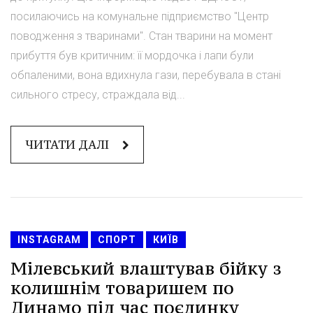
посилаючись на комунальне підприємство "Центр
поводження з тваринами". Стан тварини на момент
прибуття був критичним: її мордочка і лапи були
обпаленими, вона вдихнула гази, перебувала в стані
сильного стресу, страждала від...
ЧИТАТИ ДАЛІ
INSTAGRAM
СПОРТ
КИЇВ
Мілевський влаштував бійку з
колишнім товаришем по
Динамо під час поєдинку