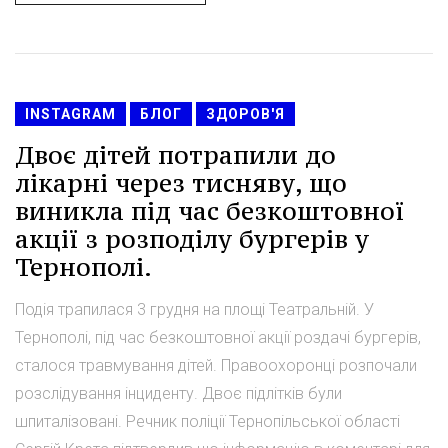
INSTAGRAM
БЛОГ
ЗДОРОВ'Я
Двоє дітей потрапили до
лікарні через тисняву, що
виникла під час безкоштовної
акції з розподілу бургерів у
Тернополі.
Подія трапилася 3 грудня на площі Театральній. У
Тернополі, під час безкоштовної акції роздачі бургерів,
сталося травмування дітей. Правоохоронці розпочали
розслідування інциденту. Двоє підлітків були
шпиталізовані. Речник поліції Тернопільської області