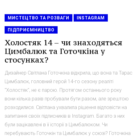
МИСТЕЦТВО ТА РОЗВАГИ
INSTAGRAM
ПІДПРИЄМНИЦТВО
Холостяк 14 – чи знаходяться
Цимбалюк та Готочкіна у
стосунках?
Дизайнер Світлана Готочкіна відкрила, що вона та Тарас
Цимбалюк, головний герой 14-го сезону реаліті
"Холостяк", не є парою. Протягом останнього року
вони кілька разів пробували бути разом, але зрештою
розходилися. Світлана ухвалила рішення відповісти на
запитання своїх підписників в Instagram. Багато з них
були зацікавлені в її історії з Цимбалюком. Чи
перебувають Готочкін та Цимбалюк у союзі? Готочкіна