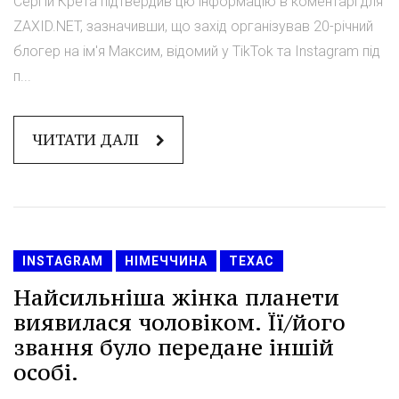
Сергій Крета підтвердив цю інформацію в коментарі для
ZAXID.NET, зазначивши, що захід організував 20-річний
блогер на ім'я Максим, відомий у TikTok та Instagram під
п...
ЧИТАТИ ДАЛІ
INSTAGRAM
НІМЕЧЧИНА
ТЕХАС
Найсильніша жінка планети
виявилася чоловіком. Її/його
звання було передане іншій
особі.