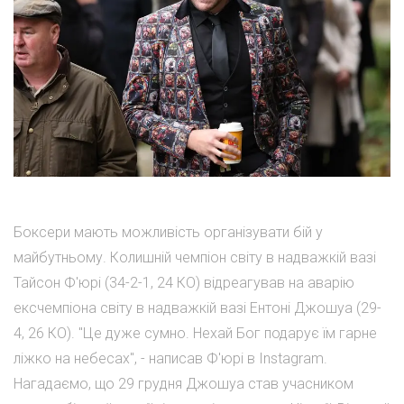
Боксери мають можливість організувати бій у
майбутньому. Колишній чемпіон світу в надважкій вазі
Тайсон Ф'юрі (34-2-1, 24 КО) відреагував на аварію
ексчемпіона світу в надважкій вазі Ентоні Джошуа (29-
4, 26 КО). "Це дуже сумно. Нехай Бог подарує їм гарне
ліжко на небесах", - написав Ф'юрі в Instagram.
Нагадаємо, що 29 грудня Джошуа став учасником