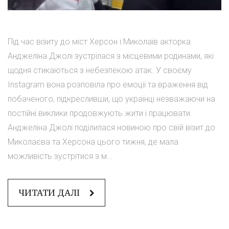
Під час візиту до міст Херсон і Миколаїв акторка
Анджеліна Джолі зустрілася з місцевими родинами, які
щодня стикаються з небезпекою атак. У своєму
Instagram вона розповіла про емоції та враження від
побаченого, підкресливши, що українці незважаючи на
постійні виклики продовжують жити і працювати.
Анджеліна Джолі поділилася новиною про свій візит до
Миколаєва та Херсона цього тижня, де мала
можливість зустрітися з м...
ЧИТАТИ ДАЛІ