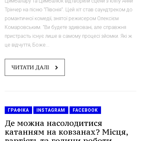
Цимбалару та Цимбалюк відтворили сцени з кліпу Анни
Трінчер на пісню "Півонія". Цей хіт став саундтреком до
романтичної комедії, знятої режисером Олексієм
Комаровським. "Ви будете здивовані, але справжня
пристрасть існує лише в самому процесі зйомки. Які ж
це відчуття, Боже...
ЧИТАТИ ДАЛІ
ГРАФІКА
INSTAGRAM
FACEBOOK
Де можна насолодитися
катанням на ковзанах? Місця,
вартість та години роботи -