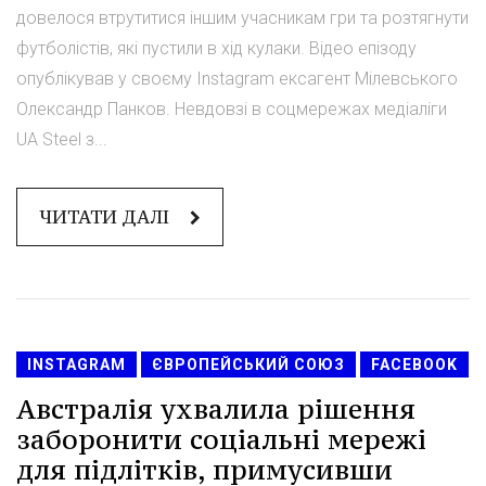
довелося втрутитися іншим учасникам гри та розтягнути
футболістів, які пустили в хід кулаки. Відео епізоду
опублікував у своєму Instagram ексагент Мілевського
Олександр Панков. Невдовзі в соцмережах медіаліги
UA Steel з...
ЧИТАТИ ДАЛІ
INSTAGRAM
ЄВРОПЕЙСЬКИЙ СОЮЗ
FACEBOOK
Австралія ухвалила рішення
заборонити соціальні мережі
для підлітків, примусивши