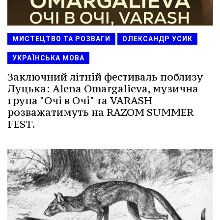
МИСТЕЦТВО ТА РОЗВАГИ
ОЛЕКСАНДР УСИК
УКРАЇНСЬКА МОВА
Заключний літній фестиваль поблизу
Луцька: Alena Omargalieva, музична
група "Очі в Очі" та VARASH
розважатимуть на RAZOM SUMMER
FEST.