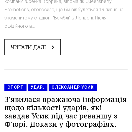
компанія Френка Воррена, відома як Queensberry
Promotions, оголосила, що бій відбудеться 19 липня на
знаменитому стадіоні "Вемблі" в Лондоні. Після
офіційного а...
ЧИТАТИ ДАЛІ
СПОРТ
УДАР.
ОЛЕКСАНДР УСИК
З'явилася вражаюча інформація
щодо кількості ударів, які
завдав Усик під час реваншу з
Ф'юрі. Докази у фотографіях.