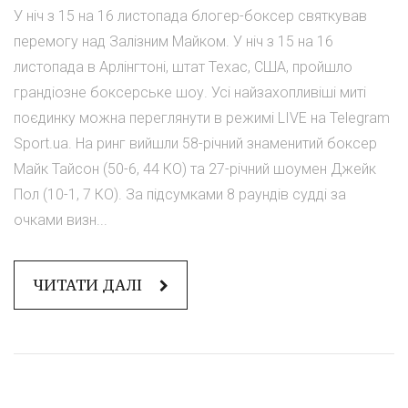
У ніч з 15 на 16 листопада блогер-боксер святкував
перемогу над Залізним Майком. У ніч з 15 на 16
листопада в Арлінгтоні, штат Техас, США, пройшло
грандіозне боксерське шоу. Усі найзахопливіші миті
поєдинку можна переглянути в режимі LIVE на Telegram
Sport.ua. На ринг вийшли 58-річний знаменитий боксер
Майк Тайсон (50-6, 44 КО) та 27-річний шоумен Джейк
Пол (10-1, 7 КО). За підсумками 8 раундів судді за
очками визн...
ЧИТАТИ ДАЛІ