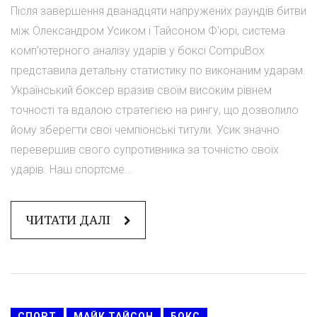
Після завершення дванадцяти напружених раундів битви
між Олександром Усиком і Тайсоном Ф'юрі, система
комп'ютерного аналізу ударів у боксі CompuBox
представила детальну статистику по виконаним ударам.
Український боксер вразив своїм високим рівнем
точності та вдалою стратегією на рингу, що дозволило
йому зберегти свої чемпіонські титули. Усик значно
перевершив свого супротивника за точністю своїх
ударів. Наш спортсме...
ЧИТАТИ ДАЛІ
СПОРТ
МАЙК ТАЙСОН
БОКС