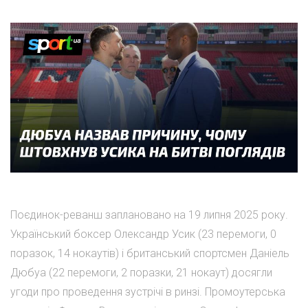
Поєдинок-реванш заплановано на 19 липня 2025 року.
Український боксер Олександр Усик (23 перемоги, 0
поразок, 14 нокаутів) і британський спортсмен Даніель
Дюбуа (22 перемоги, 2 поразки, 21 нокаут) досягли
угоди про проведення зустрічі в ринзі. Промоутерська