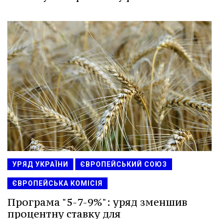
УРЯД УКРАЇНИ
ЄВРОПЕЙСЬКИЙ СОЮЗ
ЄВРОПЕЙСЬКА КОМІСІЯ
Програма "5-7-9%": уряд зменшив
процентну ставку для