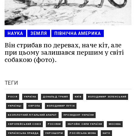
НАУКА
ЗЕМЛЯ
ПІВНІЧНА АМЕРИКА
Він стрибав по деревах, наче кіт, але
при цьому залишався першим у світі
собакою (фото).
ТЕГИ
РОСІЯ
УКРАЇНА
ДОНАЛЬД ТРАМП
КИЇВ
ВОЛОДИМИР ЗЕЛЕНСЬКИЙ
УКРАЇНЦІ
ЄВРОПА
ВОЛОДИМИР ПУТІН
БЕЗПІЛОТНИЙ ЛІТАЛЬНИЙ АПАРАТ
ПРЕЗИДЕНТ УКРАЇНИ
ЄВРОПЕЙСЬКИЙ СОЮЗ
РОСІЯНИ
ЗБРОЙНІ СИЛИ УКРАЇНИ
МОСКВА
УКРАЇНСЬКА ПРАВДА
УКРІНФОРМ
РОСІЙСЬКА МОВА
НАТО