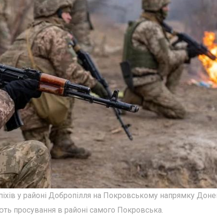
спіхів у районі Добропілля на Покровському напрямку Доне
ують просування в районі самого Покровська.