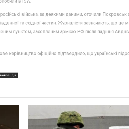
голосили в ISW.
російські війська, за деякими даними, оточили Покровськ 
 південної та східної частин. Журналісти зазначають, що це м
еним пунктом, захопленим армією РФ після падіння Авдіїв
кове керівництво офіційно підтвердило, що українські підр
БОЙОВІ ДІЇ