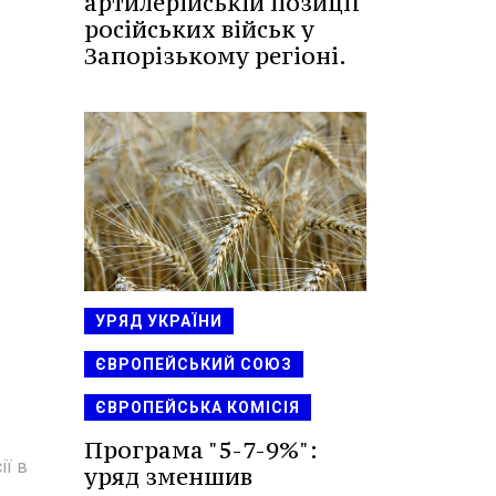
артилерійській позиції
російських військ у
Запорізькому регіоні.
УРЯД УКРАЇНИ
ЄВРОПЕЙСЬКИЙ СОЮЗ
ЄВРОПЕЙСЬКА КОМІСІЯ
Програма "5-7-9%":
ії в
уряд зменшив