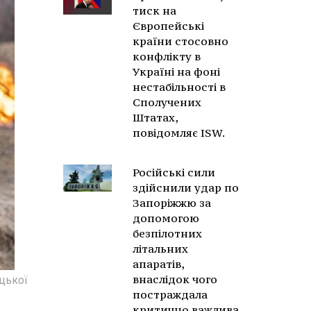
тиск на
Європейські
країни стосовно
конфлікту в
Україні на фоні
нестабільності в
Сполучених
Штатах,
повідомляє ISW.
Російські сили
здійснили удар по
Запоріжжю за
допомогою
безпілотних
літальних
апаратів,
внаслідок чого
цької
постраждала
критично важлива