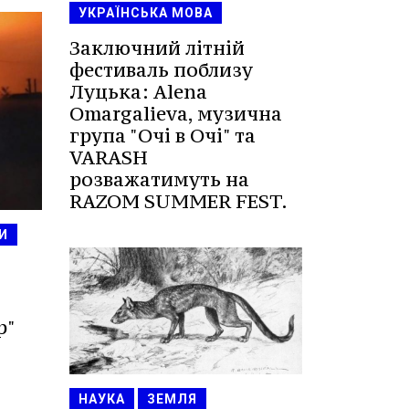
УКРАЇНСЬКА МОВА
Заключний літній
фестиваль поблизу
Луцька: Alena
Omargalieva, музична
група "Очі в Очі" та
VARASH
розважатимуть на
RAZOM SUMMER FEST.
И
р"
НАУКА
ЗЕМЛЯ