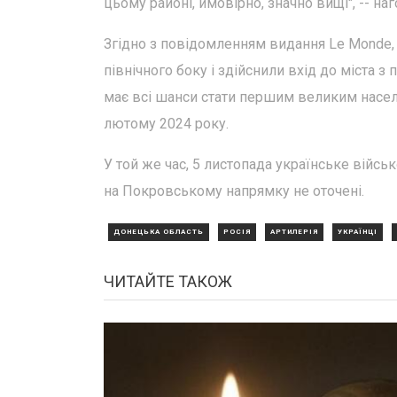
цьому районі, ймовірно, значно вищі", -- на
Згідно з повідомленням видання Le Monde, 
північного боку і здійснили вхід до міста з
має всі шанси стати першим великим насел
лютому 2024 року.
У той же час, 5 листопада українське війсь
на Покровському напрямку не оточені.
ДОНЕЦЬКА ОБЛАСТЬ
РОСІЯ
АРТИЛЕРІЯ
УКРАЇНЦІ
ЧИТАЙТЕ ТАКОЖ