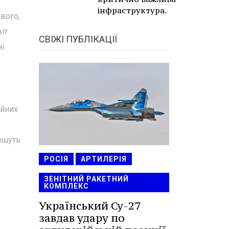
інфраструктура.
ового,
іт
СВІЖІ ПУБЛІКАЦІЇ
і.
ійних
пишуть
РОСІЯ
АРТИЛЕРІЯ
ЗЕНІТНИЙ РАКЕТНИЙ
КОМПЛЕКС
Український Су-27
завдав удару по