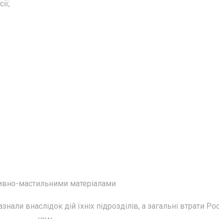
ії;
аливно-мастильними матеріалами
нали внаслідок дій їхніх підрозділів, а загальні втрати Рос