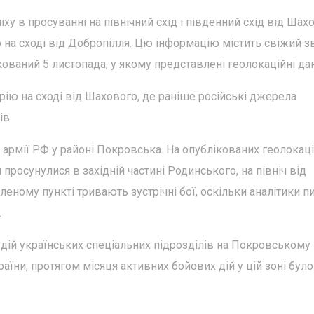
іху в просуванні на північний схід і південний схід від Шах
на сході від Добропілля. Цю інформацію містить свіжий зв
кований 5 листопада, у якому представлені геолокаційні дан
ію на сході від Шахового, де раніше російські джерела
ів.
и армії РФ у районі Покровська. На опублікованих геолокац
 просунулися в західній частині Родинського, на північ від
еному пункті тривають зустрічні бої, оскільки аналітики 
.
дій українських спеціальних підрозділів на Покровському
аїни, протягом місяця активних бойових дій у цій зоні було