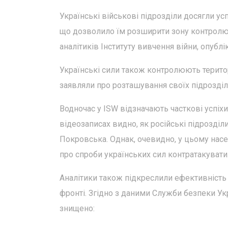
Українські військові підрозділи досягли усп
що дозволило їм розширити зону контролю 
аналітиків Інституту вивчення війни, опублі
Українські сили також контролюють територ
заявляли про розташування своїх підрозділ
Водночас у ISW відзначають часткові успіх
відеозаписах видно, як російські підрозділи
Покровська. Однак, очевидно, у цьому насел
про спроби українських сил контратакувати
Аналітики також підкреслили ефективність 
фронті. Згідно з даними Служби безпеки Укр
знищено: