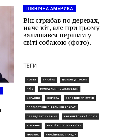
ПІВНІЧНА АМЕРИКА
Він стрибав по деревах,
наче кіт, але при цьому
залишався першим у
світі собакою (фото).
ТЕГИ
РОСІЯ
УКРАЇНА
ДОНАЛЬД ТРАМП
КИЇВ
ВОЛОДИМИР ЗЕЛЕНСЬКИЙ
УКРАЇНЦІ
ЄВРОПА
ВОЛОДИМИР ПУТІН
БЕЗПІЛОТНИЙ ЛІТАЛЬНИЙ АПАРАТ
а
ПРЕЗИДЕНТ УКРАЇНИ
ЄВРОПЕЙСЬКИЙ СОЮЗ
РОСІЯНИ
ЗБРОЙНІ СИЛИ УКРАЇНИ
МОСКВА
УКРАЇНСЬКА ПРАВДА