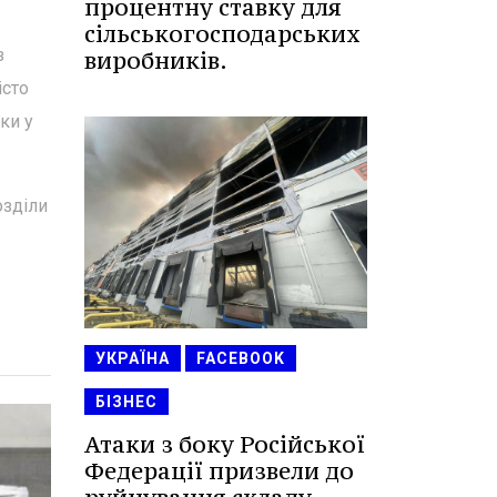
процентну ставку для
сільськогосподарських
з
виробників.
істо
ки у
озділи
УКРАЇНА
FACEBOOK
БІЗНЕС
Атаки з боку Російської
Федерації призвели до