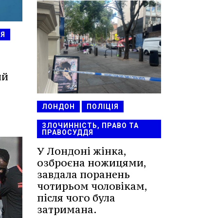
ІЯ
ий
ЛОНДОН
ПОЛІЦІЯ
ЗЛОЧИННІСТЬ, ПРАВО ТА
ПРАВОСУДДЯ
У Лондоні жінка,
озброєна ножицями,
завдала поранень
чотирьом чоловікам,
після чого була
затримана.