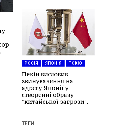
му
тор
.
РОСІЯ
ЯПОНІЯ
ТОКІО
Пекін висловив
звинувачення на
адресу Японії у
створенні образу
"китайської загрози".
ТЕГИ