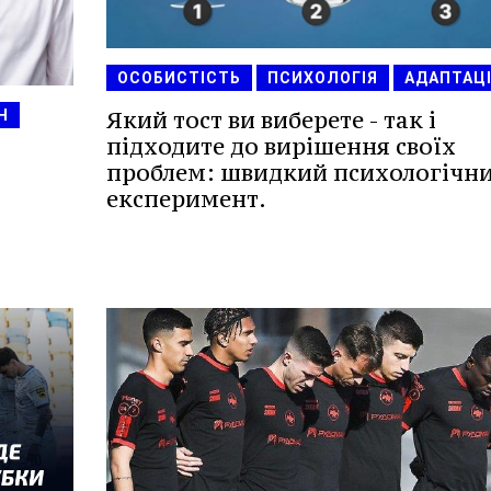
ОСОБИСТІСТЬ
ПСИХОЛОГІЯ
АДАПТАЦ
Який тост ви виберете - так і
Н
підходите до вирішення своїх
проблем: швидкий психологічн
експеримент.