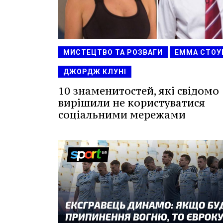
МИСТЕЦТВО ТА РОЗВАГИ
ЕММА СТОУ
ДЖОРДЖ КЛУНІ
10 знаменитостей, які свідомо
вирішили не користуватися
соціальними мережами