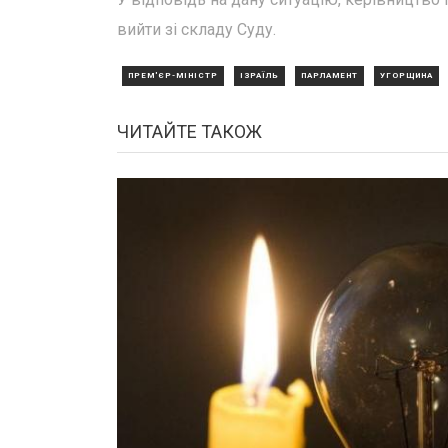
вийти зі складу Суду.
ПРЕМ'ЄР-МІНІСТР
ІЗРАЇЛЬ
ПАРЛАМЕНТ
УГОРЩИНА
ЧИТАЙТЕ ТАКОЖ