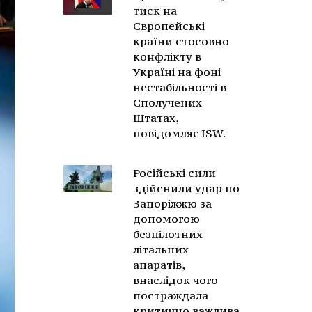
тиск на
Європейські
країни стосовно
конфлікту в
Україні на фоні
нестабільності в
Сполучених
Штатах,
повідомляє ISW.
Російські сили
здійснили удар по
Запоріжжю за
допомогою
безпілотних
літальних
апаратів,
внаслідок чого
постраждала
критично важлива