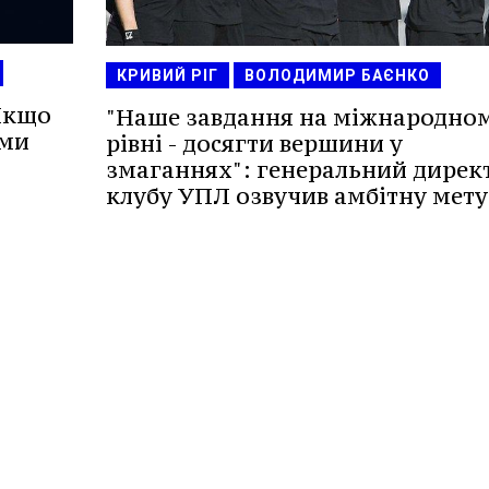
КРИВИЙ РІГ
ВОЛОДИМИР БАЄНКО
Якщо
"Наше завдання на міжнародно
 ми
рівні - досягти вершини у
змаганнях": генеральний дирек
клубу УПЛ озвучив амбітну мету