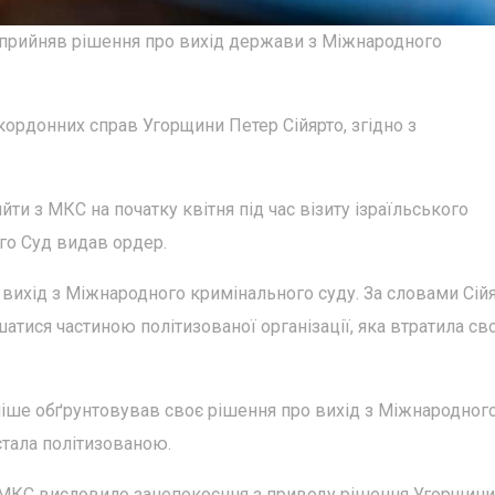
т прийняв рішення про вихід держави з Міжнародного
ордонних справ Угорщини Петер Сійярто, згідно з
ти з МКС на початку квітня під час візиту ізраїльського
ого Суд видав ордер.
вихід з Міжнародного кримінального суду. За словами Сійя
атися частиною політизованої організації, яка втратила с
ніше обґрунтовував своє рішення про вихід з Міжнародног
стала політизованою.
о МКС висловило занепокоєння з приводу рішення Угорщини