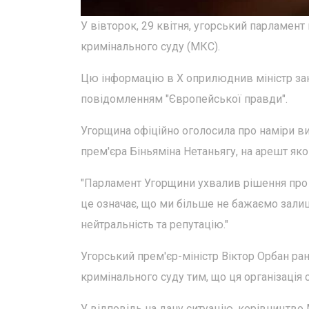
У вівторок, 29 квітня, угорський парламен
кримінального суду (МКС).
Цю інформацію в Х оприлюднив міністр зак
повідомленням "Європейської правди".
Угорщина офіційно оголосила про наміри вий
прем'єра Біньяміна Нетаньягу, на арешт як
"Парламент Угорщини ухвалив рішення про 
це означає, що ми більше не бажаємо залиш
нейтральність та репутацію."
Угорський прем'єр-міністр Віктор Орбан ра
кримінального суду тим, що ця організація 
У відповідь на дану ситуацію, керівництв