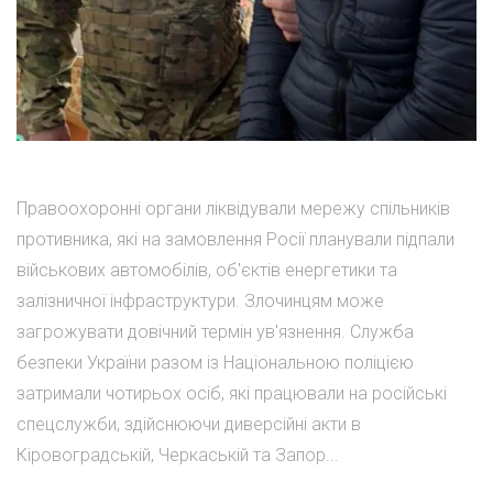
Правоохоронні органи ліквідували мережу спільників
противника, які на замовлення Росії планували підпали
військових автомобілів, об'єктів енергетики та
залізничної інфраструктури. Злочинцям може
загрожувати довічний термін ув'язнення. Служба
безпеки України разом із Національною поліцією
затримали чотирьох осіб, які працювали на російські
спецслужби, здійснюючи диверсійні акти в
Кіровоградській, Черкаській та Запор...