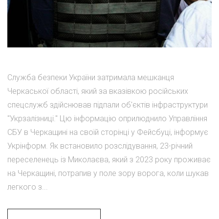
Служба безпеки України затримала мешканця
Черкаської області, який за вказівкою російських
спецслужб здійснював підпали об'єктів інфраструктури
"Укрзалізниці." Цю інформацію оприлюднило Управління
СБУ в Черкащині на своїй сторінці у Фейсбуці, інформує
Укрінформ. Як встановило розслідування, 23-річний
переселенець із Миколаєва, який з 2023 року проживає
на Черкащині, потрапив у поле зору ворога, коли шукав
легкого з...