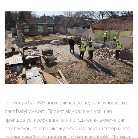
Пресслужба ЛМР повідомила про це, зазначивши, що
сайт DailyLviv.com. Проект відновлення успішно
пройшов усі необхідні етапи погодження, включаючи
архітектурні та історико-культурні аспекти, і тепер місто
готове перейти до реалізації практичних робіт. До теми: