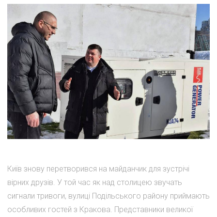
Київ знову перетворився на майданчик для зустрічі
вірних друзів. У той час як над столицею звучать
сигнали тривоги, вулиці Подільського району приймають
особливих гостей з Кракова. Представники великої