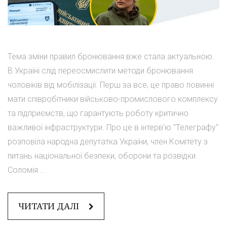
Тема зміни правил бронювання вже стала актуальною.
В Україні слід переосмислити методи бронювання
чоловіків від мобілізації. Перш за все, це право повинні
мати співробітники військово-промислового комплексу
та підприємств, що гарантують роботу критично
важливої інфраструктури. Про це в інтерв'ю "Телеграфу"
розповіла народна депутатка України, член Комітету з
питань національної безпеки, оборони та розвідки
Соломія ...
ЧИТАТИ ДАЛІ