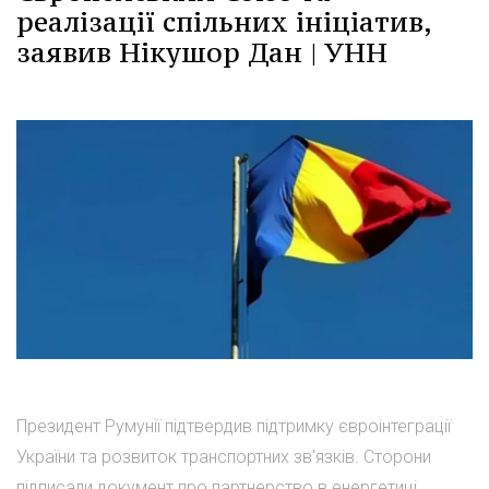
реалізації спільних ініціатив,
заявив Нікушор Дан | УНН
Президент Румунії підтвердив підтримку євроінтеграції
України та розвиток транспортних зв'язків. Сторони
підписали документ про партнерство в енергетиці.