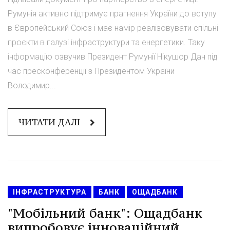
Румунія активно підтримує прагнення України до вступу
в Європейський Союз і має намір реалізовувати спільні
проєкти в галузі інфраструктури та енергетики. Таку
інформацію озвучив Президент Румунії Нікушор Дан під
час пресконференції з Президентом України
Володимир...
ЧИТАТИ ДАЛІ
ІНФРАСТРУКТУРА
БАНК
ОЩАДБАНК
"Мобільний банк": Ощадбанк
випробовує інноваційний