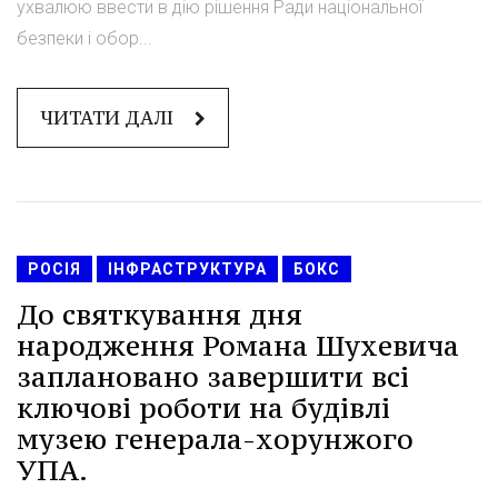
ухвалюю ввести в дію рішення Ради національної
безпеки і обор...
ЧИТАТИ ДАЛІ
РОСІЯ
ІНФРАСТРУКТУРА
БОКС
До святкування дня
народження Романа Шухевича
заплановано завершити всі
ключові роботи на будівлі
музею генерала-хорунжого
УПА.