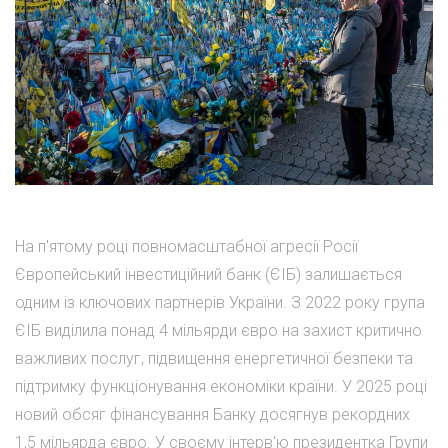
На п'ятому році повномасштабної агресії Росії
Європейський інвестиційний банк (ЄІБ) залишається
одним із ключових партнерів України. З 2022 року група
ЄІБ виділила понад 4 мільярди євро на захист критично
важливих послуг, підвищення енергетичної безпеки та
підтримку функціонування економіки країни. У 2025 році
новий обсяг фінансування Банку досягнув рекордних
1,5 мільярда євро. У своєму інтерв'ю президентка Групи