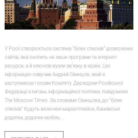
У Росії створюється система "білих списків" дозволених
сайтів, яка охопить не лише програми та інтернет-
ресурси, а й ключові вузли зв'язку в країні. Цю
інформацію озвучив Андрєй Свинцов, який є
заступником голови Комітету Держдуми Російської
Федерації з питань інформаційної політики, повідомляє
The Moscow Times. За словами Свинцова, до "білих
списків" будуть включені маркетплейси, банківські
додатки, додатки мобіль...