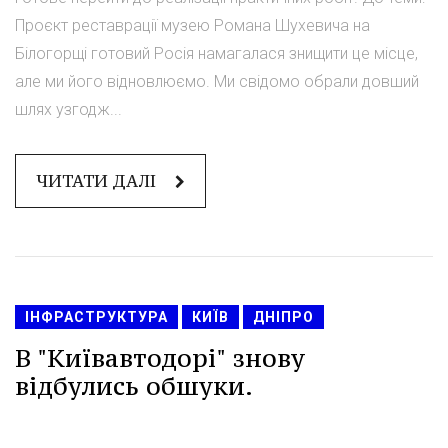
Проєкт реставрації музею Романа Шухевича на
Білогорщі готовий Росія намагалася знищити це місце,
але ми його відновлюємо. Ми свідомо обрали довший
шлях узгодж...
ЧИТАТИ ДАЛІ
ІНФРАСТРУКТУРА
КИЇВ
ДНІПРО
В "Київавтодорі" знову
відбулись обшуки.