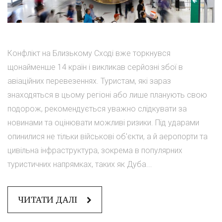
Конфлікт на Близькому Сході вже торкнувся
щонайменше 14 країн і викликав серйозні збої в
авіаційних перевезеннях. Туристам, які зараз
знаходяться в цьому регіоні або лише планують свою
подорож, рекомендується уважно слідкувати за
новинами та оцінювати можливі ризики. Під ударами
опинилися не тільки військові об'єкти, а й аеропорти та
цивільна інфраструктура, зокрема в популярних
туристичних напрямках, таких як Дуба...
ЧИТАТИ ДАЛІ