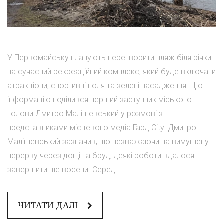
У Первомайську планують перетворити пляж біля річки
на сучасний рекреаційний комплекс, який буде включати
атракціони, спортивні поля та зелені насадження. Цю
інформацію поділився перший заступник міського
голови Дмитро Малішевський у розмові з
представниками місцевого медіа Гард.City. Дмитро
Малішевський зазначив, що незважаючи на вимушену
перерву через дощі та бруд, деякі роботи вдалося
завершити ще восени. Серед ...
ЧИТАТИ ДАЛІ