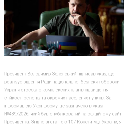
Президент Володимир Зеленський підписав указ, що
реалізує рішення Ради національної безпеки і оборони
України стосовно комплексних планів підвищення
стійкості регіонів та окремих населених пунктів. За
інформацією Укрінформу, це зазначено в указі
№439/2026, який був опублікований на офіційному сайті
Президента. Згідно зі статтею 107 Конституції України, я