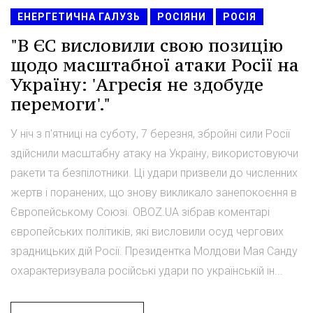
ЕНЕРГЕТИЧНА ГАЛУЗЬ
РОСІЯНИ
РОСІЯ
"В ЄС висловили свою позицію
щодо масштабної атаки Росії на
Україну: 'Агресія не здобуде
перемоги'."
У ніч з п'ятниці на суботу, 7 березня, збройні сили Росії
здійснили масштабну атаку на Україну, використовуючи
ракети та безпілотники. Ці удари призвели до численних
жертв і поранених, що знову викликало занепокоєння в
Європейському Союзі. OBOZ.UA зібрав коментарі
європейських політиків, які висловили осуд чергових
зрадницьких дій Росії. Президентка Молдови Мая Санду
охарактеризувала російські удари по українській ін...