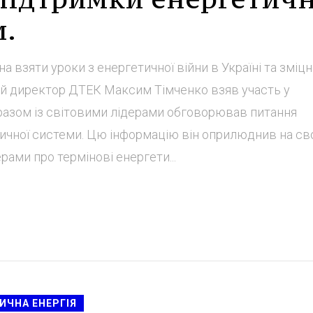
и.
 взяти уроки з енергетичної війни в Україні та зміц
ий директор ДТЕК Максим Тімченко взяв участь у
 разом із світовими лідерами обговорював питання
тичної системи. Цю інформацію він оприлюднив на св
дерами про термінові енергети...
ИЧНА ЕНЕРГІЯ