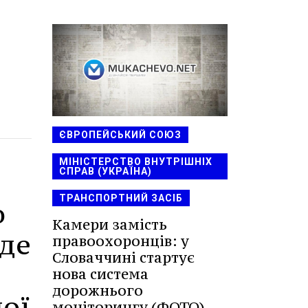
ЄВРОПЕЙСЬКИЙ СОЮЗ
МІНІСТЕРСТВО ВНУТРІШНІХ
СПРАВ (УКРАЇНА)
ТРАНСПОРТНИЙ ЗАСІБ
о
Камери замість
 де
правоохоронців: у
Словаччині стартує
нова система
дорожнього
ої
моніторингу (ФОТО)