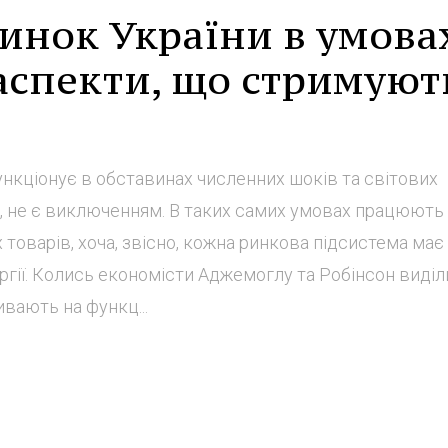
инок України в умова
аспекти, що стримуют
ункціонує в обставинах численних шоків та світових
нти, не є виключенням. В таких самих умовах працюють 
товарів, хоча, звісно, кожна ринкова підсистема ма
ргії. Колись економісти Аджемоглу та Робінсон виді
ивають на функц...