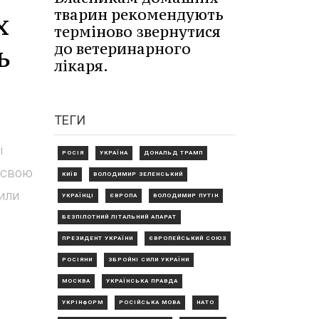
тварин рекомендують
х
терміново звернутися
ь
до ветеринарного
лікаря.
ТЕГИ
і
РОСІЯ
УКРАЇНА
ДОНАЛЬД ТРАМП
є свою
КИЇВ
ВОЛОДИМИР ЗЕЛЕНСЬКИЙ
лили
УКРАЇНЦІ
ЄВРОПА
ВОЛОДИМИР ПУТІН
БЕЗПІЛОТНИЙ ЛІТАЛЬНИЙ АПАРАТ
ПРЕЗИДЕНТ УКРАЇНИ
ЄВРОПЕЙСЬКИЙ СОЮЗ
РОСІЯНИ
ЗБРОЙНІ СИЛИ УКРАЇНИ
МОСКВА
УКРАЇНСЬКА ПРАВДА
УКРІНФОРМ
РОСІЙСЬКА МОВА
НАТО