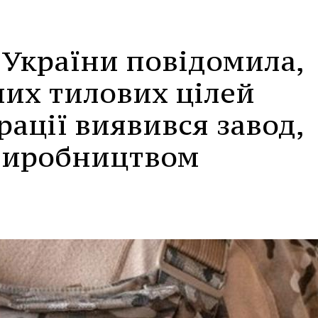
 України повідомила,
них тилових цілей
рації виявився завод,
виробництвом