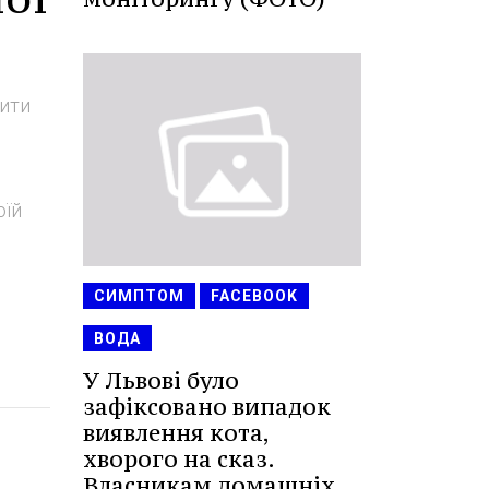
нити
оїй
СИМПТОМ
FACEBOOK
ВОДА
У Львові було
зафіксовано випадок
виявлення кота,
хворого на сказ.
Власникам домашніх