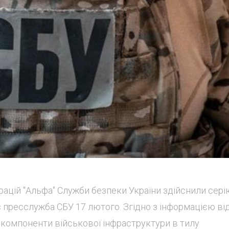
ацій "Альфа" Служби безпеки України здійснили сері
яє пресслужба СБУ 17 лютого. Згідно з інформацією ві
і компоненти військової інфраструктури в тилу