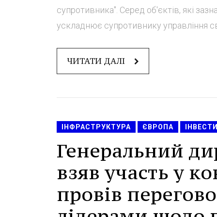
супротивника". Серед об'єктів, які заз
ускладнює супротивнику управління свої
ЧИТАТИ ДАЛІ
ІНФРАСТРУКТУРА
ЄВРОПА
ІНВЕСТИ
Генеральний ди
взяв участь у к
провів перегов
лідерами щодо 