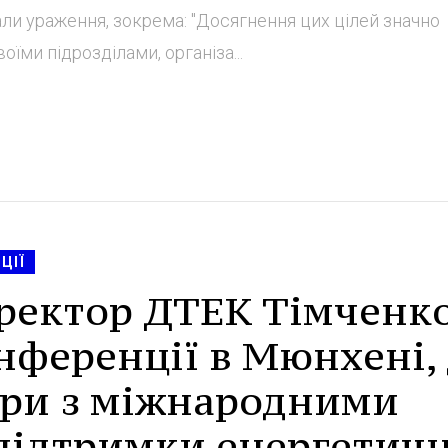
нали ураження, зокрема: "Досягнення цих цілей значно
ми підрозділами, організа...
ЦІЇ
ректор ДТЕК Тімченк
онференції в Мюнхені,
ори з міжнародними
підтримки енергетичн