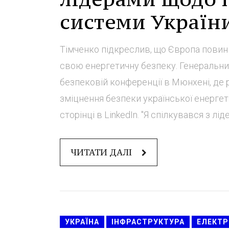
системи Україн
Тімченко підкреслив, що Європа повинна
свою енергетичну безпеку. Генеральн
безпековій конференції в Мюнхені, де
зміцнення безпеки української енерге
сторінці в LinkedIn. "Я спілкувався з лі
ЧИТАТИ ДАЛІ
УКРАЇНА
ІНФРАСТРУКТУРА
ЕЛЕКТР