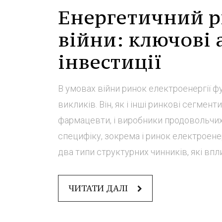
Енергетичний р
війни: ключові 
інвестиції
В умовах війни ринок електроенергії ф
викликів. Він, як і інші ринкові сегме
фармацевти, і виробники продовольчих 
специфіку, зокрема і ринок електроене
два типи структурних чинників, які впл
ЧИТАТИ ДАЛІ